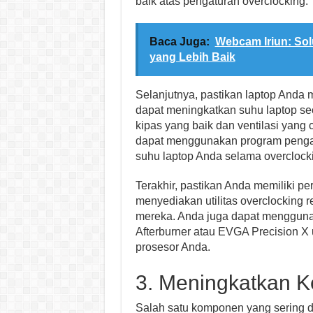
baik atas pengaturan overclocking.
Baca Juga:
Webcam Iriun: Sol
yang Lebih Baik
Selanjutnya, pastikan laptop Anda 
dapat meningkatkan suhu laptop seca
kipas yang baik dan ventilasi yang
dapat menggunakan program penga
suhu laptop Anda selama overclock
Terakhir, pastikan Anda memiliki pe
menyediakan utilitas overclocking 
mereka. Anda juga dapat menggunak
Afterburner atau EVGA Precision X 
prosesor Anda.
3. Meningkatkan K
Salah satu komponen yang sering di