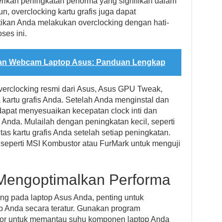
rikan peningkatan performa yang signifikan dalam
n, overclocking kartu grafis juga dapat
tikan Anda melakukan overclocking dengan hati-
ses ini.
an Webcam Laptop Asus: Panduan Lengkap
verclocking resmi dari Asus, Asus GPU Tweak,
kartu grafis Anda. Setelah Anda menginstal dan
at menyesuaikan kecepatan clock inti dan
 Anda. Mulailah dengan peningkatan kecil, seperti
tas kartu grafis Anda setelah setiap peningkatan.
eperti MSI Kombustor atau FurMark untuk menguji
Mengoptimalkan Performa
ng pada laptop Asus Anda, penting untuk
 Anda secara teratur. Gunakan program
or untuk memantau suhu komponen laptop Anda