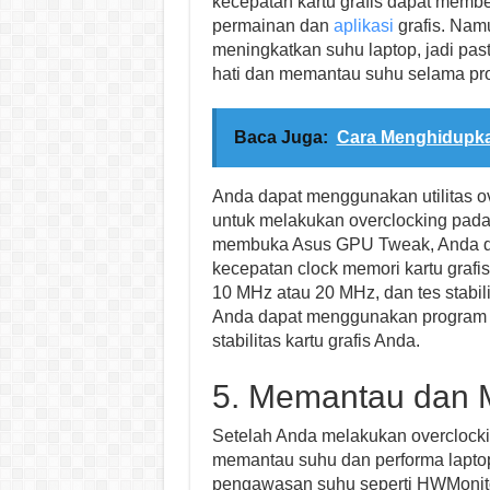
kecepatan kartu grafis dapat membe
permainan dan
aplikasi
grafis. Namu
meningkatkan suhu laptop, jadi pas
hati dan memantau suhu selama pro
Baca Juga:
Cara Menghidupk
Anda dapat menggunakan utilitas o
untuk melakukan overclocking pada 
membuka Asus GPU Tweak, Anda dap
kecepatan clock memori kartu grafis
10 MHz atau 20 MHz, dan tes stabili
Anda dapat menggunakan program s
stabilitas kartu grafis Anda.
5. Memantau dan 
Setelah Anda melakukan overclocki
memantau suhu dan performa laptop
pengawasan suhu seperti HWMonit