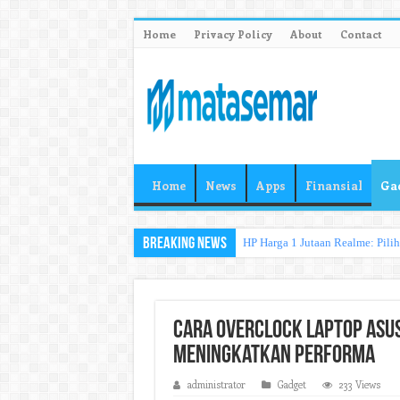
Home
Privacy Policy
About
Contact
Home
News
Apps
Finansial
Ga
Breaking News
HP Harga 1 Jutaan Realme: Pili
Cara Overclock Laptop Asu
Meningkatkan Performa
administrator
Gadget
233 Views