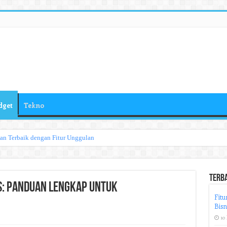
dget
Tekno
han Terbaik dengan Fitur Unggulan
Terb
s: Panduan Lengkap untuk
Fitu
Bisn
10