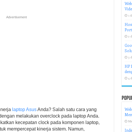
Web
Vid
1 d
Advertisement
Host
Port
2 d
Goog
Solu
3 d
HP H
deng
4 d
Popu
Web
inerja
laptop Asus
Anda? Salah satu cara yang
Meng
 dengan melakukan overclock pada laptop Anda.
Ma
katkan kecepatan clock pada komponen laptop,
untuk mempercepat kinerja sistem. Namun,
Inde