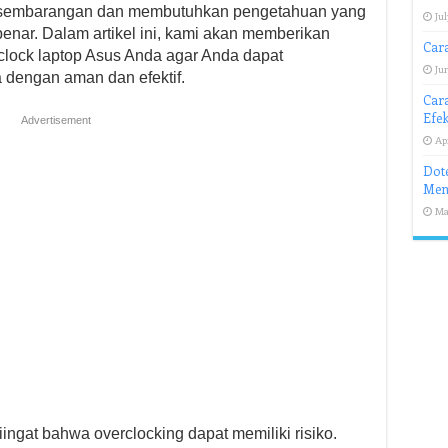
an sembarangan dan membutuhkan pengetahuan yang
Jul
enar. Dalam artikel ini, kami akan memberikan
Cara
clock laptop Asus Anda agar Anda dapat
Jun
 dengan aman dan efektif.
Car
Efek
Advertisement
Apr
Dot
Men
Ma
iingat bahwa overclocking dapat memiliki risiko.