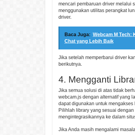
mencari pembaruan driver melalui s
menggunakan utilitas perangkat lu
driver.
Baca Juga:
Webcam M Tech: K
Chat yang Lebih Baik
Jika setelah memperbarui driver ka
berikutnya.
4. Mengganti Libr
Jika semua solusi di atas tidak ber
webcam.js dengan alternatif yang la
dapat digunakan untuk mengakses 
Pilihlah library yang sesuai denga
mengintegrasikannya ke dalam situs
Jika Anda masih mengalami masalah 