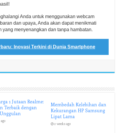
sil!
enghalangi Anda untuk menggunakan webcam
abaran dan upaya, Anda akan dapat menikmati
yang menyenangkan dan tanpa hambatan.
rbaru: Inovasi Terkini di Dunia Smartphone
rga 1 Jutaan Realme:
Membedah Kelebihan dan
an Terbaik dengan
Kekurangan HP Samsung
 Unggulan
Lipat Lama
 ago
2 weeks ago