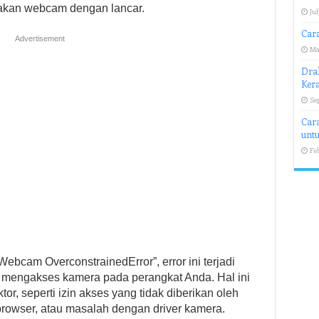
akan webcam dengan lancar.
Jul
Cara
Advertisement
Ma
Drak
Ker
Se
Cara
unt
Fe
ebcam OverconstrainedError”, error ini terjadi
at mengakses kamera pada perangkat Anda. Hal ini
or, seperti izin akses yang tidak diberikan oleh
browser, atau masalah dengan driver kamera.