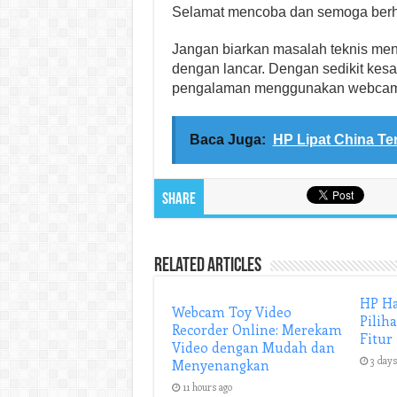
Selamat mencoba dan semoga berha
Jangan biarkan masalah teknis m
dengan lancar. Dengan sedikit kes
pengalaman menggunakan webcam 
Baca Juga:
HP Lipat China Te
Share
Related Articles
HP Ha
Webcam Toy Video
Pilih
Recorder Online: Merekam
Fitur
Video dengan Mudah dan
3 days
Menyenangkan
11 hours ago