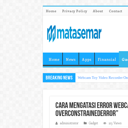
Home
Privacy Policy
About
Contact
Home
News
Apps
Finansial
Ga
Breaking News
Webcam Toy Video Recorder O
Cara Mengatasi Error Webc
OverconstrainedError”
administrator
Gadget
123 Views