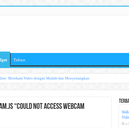
dget
Tekno
nline: Merekam Video dengan Mudah dan Menyenangkan
Terb
am.js “Could Not Access Webcam
Web
Vid
11 