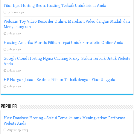
Fitur Epic Hosting Beon: Hosting Terbaik Untuk Bisnis Anda
17 hours ago
Webcam Toy Video Recorder Online: Merekam Video dengan Mudah dan
Menyenangkan
2 days ago
Hosting Amerika Murah: Pilihan Tepat Untuk Portofolio Online Anda
3 days ago
Google Cloud Hosting Nginx Caching Proxy: Solusi Terbaik Untuk Website
Anda
4 days ago
HP Harga 1 Jutaan Realme: Pilihan Terbaik dengan Fitur Unggulan
5 days ago
Populer
Host Database Hosting – Solusi Terbaik untuk Meningkatkan Performa
Website Anda
August 29, 2023