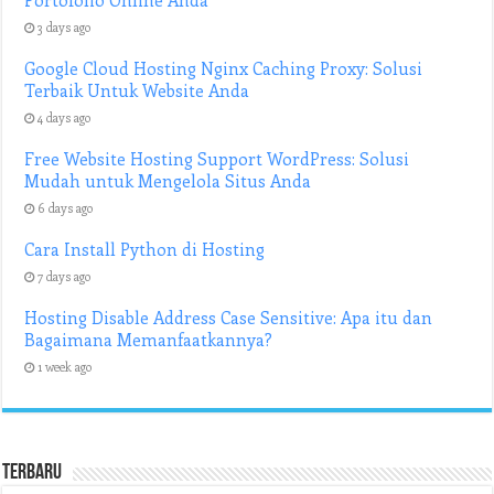
Portofolio Online Anda
3 days ago
Google Cloud Hosting Nginx Caching Proxy: Solusi
Terbaik Untuk Website Anda
4 days ago
Free Website Hosting Support WordPress: Solusi
Mudah untuk Mengelola Situs Anda
6 days ago
Cara Install Python di Hosting
7 days ago
Hosting Disable Address Case Sensitive: Apa itu dan
Bagaimana Memanfaatkannya?
1 week ago
Terbaru