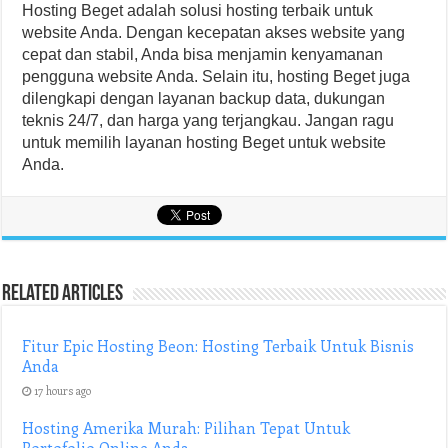
Hosting Beget adalah solusi hosting terbaik untuk
website Anda. Dengan kecepatan akses website yang
cepat dan stabil, Anda bisa menjamin kenyamanan
pengguna website Anda. Selain itu, hosting Beget juga
dilengkapi dengan layanan backup data, dukungan
teknis 24/7, dan harga yang terjangkau. Jangan ragu
untuk memilih layanan hosting Beget untuk website
Anda.
Related Articles
Fitur Epic Hosting Beon: Hosting Terbaik Untuk Bisnis
Anda
17 hours ago
Hosting Amerika Murah: Pilihan Tepat Untuk