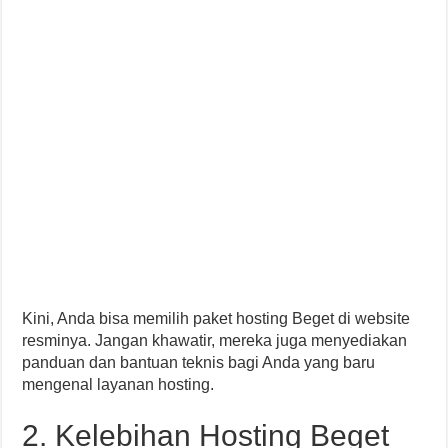
Kini, Anda bisa memilih paket hosting Beget di website
resminya. Jangan khawatir, mereka juga menyediakan
panduan dan bantuan teknis bagi Anda yang baru
mengenal layanan hosting.
2. Kelebihan Hosting Beget