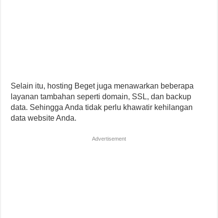
Selain itu, hosting Beget juga menawarkan beberapa
layanan tambahan seperti domain, SSL, dan backup
data. Sehingga Anda tidak perlu khawatir kehilangan
data website Anda.
Advertisement