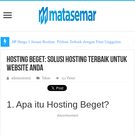
HP Harga 1 Jutaan Realme: Pilihan Terbaik dengan Fitur Unggulan
Hosting Beget: Solusi Hosting Terbaik untuk
Website Anda
administrator
Tekno
151 Views
1. Apa itu Hosting Beget?
Advertisement