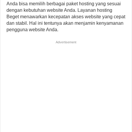
Anda bisa memilih berbagai paket hosting yang sesuai
dengan kebutuhan website Anda. Layanan hosting
Beget menawarkan kecepatan akses website yang cepat
dan stabil. Hal ini tentunya akan menjamin kenyamanan
pengguna website Anda.
Advertisement