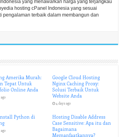
 Indonesia yang menawarkan harga yang terjangkau
penyedia hosting cPanel Indonesia yang sesuai
ti pengalaman terbaik dalam membangun dan
ng Amerika Murah:
Google Cloud Hosting
an Tepat Untuk
Nginx Caching Proxy:
folio Online Anda
Solusi Terbaik Untuk
Website Anda
 ago
4 days ago
Install Python di
Hosting Disable Address
ng
Case Sensitive: Apa itu dan
Bagaimana
 ago
Memanfaatkannya?