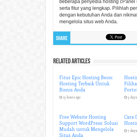
beberapa penyedia hosting cPanel
serta fitur yang lengkap. Pilihlah 
dengan kebutuhan Anda dan nikma
mengelola situs web Anda.
Share
Related Articles
Fitur Epic Hosting Beon:
Hosti
Hosting Terbaik Untuk
Pilih
Bisnis Anda
Porto
13 hours ago
3 days
Free Website Hosting
Cara 
Support WordPress: Solusi
Hosti
Mudah untuk Mengelola
7 days
Situs Anda