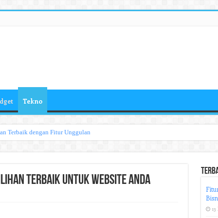
dget
Tekno
han Terbaik dengan Fitur Unggulan
Terb
ilihan Terbaik untuk Website Anda
Fitu
Bisn
13