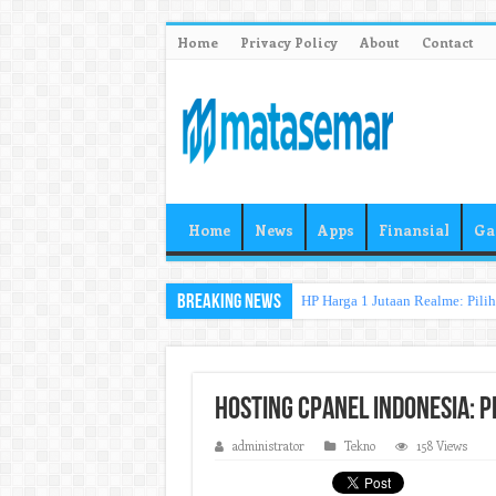
Home
Privacy Policy
About
Contact
Home
News
Apps
Finansial
Ga
Breaking News
HP Harga 1 Jutaan Realme: Pili
Hosting cPanel Indonesia: P
administrator
Tekno
158 Views