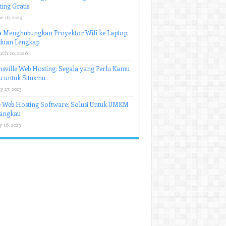
ing Gratis
e 16, 2023
 Menghubungkan Proyektor Wifi ke Laptop:
duan Lengkap
rch 20, 2026
sville Web Hosting: Segala yang Perlu Kamu
u untuk Situsmu
y 27, 2023
 Web Hosting Software: Solusi Untuk UMKM
jangkau
y 16, 2023