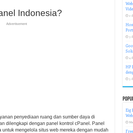
Web
Vid
anel Indonesia?
2 d
Advertisement
Host
Port
3 d
Goog
Solu
4 d
HP H
deng
5 d
Popu
Eig 
Webs
ayanan penyediaan ruang dan sumber daya di
Ma
dan dilengkapi dengan panel kontrol cPanel. Panel
a untuk mengelola situs web mereka dengan mudah
Free