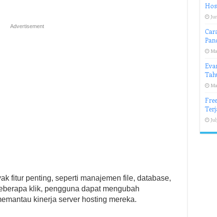
Host
Jun
Advertisement
Cara
Pan
Ma
Evan
Tah
Ma
Free
Ter
Jul
 fitur penting, seperti manajemen file, database,
 beberapa klik, pengguna dapat mengubah
emantau kinerja server hosting mereka.