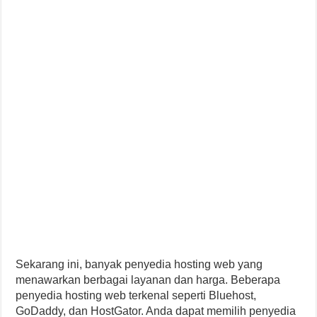
Sekarang ini, banyak penyedia hosting web yang
menawarkan berbagai layanan dan harga. Beberapa
penyedia hosting web terkenal seperti Bluehost,
GoDaddy, dan HostGator. Anda dapat memilih penyedia