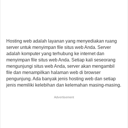
Hosting web adalah layanan yang menyediakan ruang
server untuk menyimpan file situs web Anda. Server
adalah komputer yang terhubung ke internet dan
menyimpan file situs web Anda. Setiap kali seseorang
mengunjungi situs web Anda, server akan mengambil
file dan menampilkan halaman web di browser
pengunjung. Ada banyak jenis hosting web dan setiap
jenis memiliki kelebihan dan kelemahan masing-masing.
Advertisement