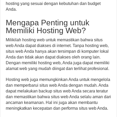
hosting yang sesuai dengan kebutuhan dan budget
Anda.
Mengapa Penting untuk
Memiliki Hosting Web?
Milikilah hosting web untuk memastikan bahwa situs
web Anda dapat diakses di internet. Tanpa hosting web,
situs web Anda hanya akan tersimpan di komputer lokal
Anda dan tidak akan dapat diakses oleh orang lain.
Dengan memiliki hosting web, Anda juga dapat memiliki
alamat web yang mudah diingat dan terlihat profesional.
Hosting web juga memungkinkan Anda untuk mengelola
dan memperbarui situs web Anda dengan mudah. Anda
dapat melakukan backup situs web Anda secara teratur
dan memastikan bahwa situs web Anda selalu aman dari
ancaman keamanan. Hal ini juga akan membantu
meningkatkan kecepatan dan performa situs web Anda.