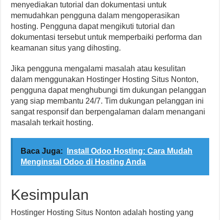
menyediakan tutorial dan dokumentasi untuk
memudahkan pengguna dalam mengoperasikan
hosting. Pengguna dapat mengikuti tutorial dan
dokumentasi tersebut untuk memperbaiki performa dan
keamanan situs yang dihosting.
Jika pengguna mengalami masalah atau kesulitan
dalam menggunakan Hostinger Hosting Situs Nonton,
pengguna dapat menghubungi tim dukungan pelanggan
yang siap membantu 24/7. Tim dukungan pelanggan ini
sangat responsif dan berpengalaman dalam menangani
masalah terkait hosting.
Baca Juga:
Install Odoo Hosting: Cara Mudah
Menginstal Odoo di Hosting Anda
Kesimpulan
Hostinger Hosting Situs Nonton adalah hosting yang