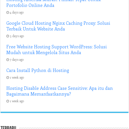
Portofolio Online Anda
4 days ago
Google Cloud Hosting Nginx Caching Proxy: Solusi
Terbaik Untuk Website Anda
5 days ago
Free Website Hosting Support WordPress: Solusi
Mudah untuk Mengelola Situs Anda
7 days ago
Cara Install Python di Hosting
1 week ago
Hosting Disable Address Case Sensitive: Apa itu dan
Bagaimana Memanfaatkannya?
1 week ago
Terbaru