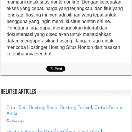
mumpuni untuk situs nonton online. Dengan kecepatan
akses yang cepat, harga yang terjangkau, dan fitur yang
lengkap, hosting ini menjadi pilihan yang tepat untuk
pengguna yang ingin memiliki situs nonton online.
Pengguna juga dapat menggunakan tutorial dan
dokumentasi yang disediakan untuk memudahkan
dalam mengoperasikan hosting. Jangan ragu untuk
mencoba Hostinger Hosting Situs Nonton dan rasakan
kelebihannya sendiri!
Related Articles
Fitur Epic Hosting Beon: Hosting Terbaik Untuk Bisnis
Anda
2 days ago
Hosting Amerika Murah: Pilihan Tepat Untuk