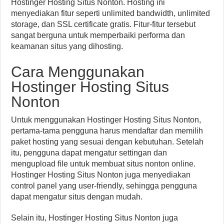
Hostinger Hosting Situs Nonton. Hosting ini
menyediakan fitur seperti unlimited bandwidth, unlimited
storage, dan SSL certificate gratis. Fitur-fitur tersebut
sangat berguna untuk memperbaiki performa dan
keamanan situs yang dihosting.
Cara Menggunakan
Hostinger Hosting Situs
Nonton
Untuk menggunakan Hostinger Hosting Situs Nonton,
pertama-tama pengguna harus mendaftar dan memilih
paket hosting yang sesuai dengan kebutuhan. Setelah
itu, pengguna dapat mengatur settingan dan
mengupload file untuk membuat situs nonton online.
Hostinger Hosting Situs Nonton juga menyediakan
control panel yang user-friendly, sehingga pengguna
dapat mengatur situs dengan mudah.
Selain itu, Hostinger Hosting Situs Nonton juga