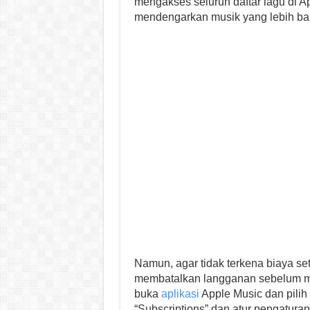
mengakses seluruh daftar lagu di 
mendengarkan musik yang lebih bai
Namun, agar tidak terkena biaya se
membatalkan langganan sebelum m
buka
aplikasi
Apple Music dan pilih “
“Subscriptions” dan atur pengatur