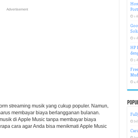
Host
Port
Advertisement
1 d
Goog
Solu
2 d
HP H
deng
3 d
Free
Mud
4 d
Popu
form streaming musik yang cukup populer. Namun,
 harus membayar biaya berlangganan bulanan.
Full
usik di Apple Music tanpa membayar biaya
Jul
rapa cara agar Anda bisa menikmati Apple Music
Car
Jun