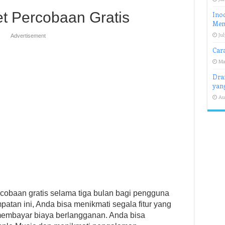
t Percobaan Gratis
Inod
Memi
Jul
Advertisement
Cara
Ma
Dra
yang
Au
obaan gratis selama tiga bulan bagi pengguna
tan ini, Anda bisa menikmati segala fitur yang
 membayar biaya berlangganan. Anda bisa