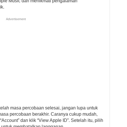
Apple Music dan menikmati pengalaman
k.
Advertisement
telah masa percobaan selesai, jangan lupa untuk
asa percobaan berakhir. Caranya cukup mudah,
Account” dan klik “View Apple ID”. Setelah itu, pilih
an untuk membatalkan langganan.