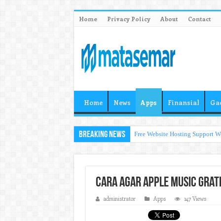
Home
Privacy Policy
About
Contact
Home
News
Apps
Finansial
Ga
Breaking News
Free Website Hosting Support W
Cara Agar Apple Music Grat
administrator
Apps
147 Views