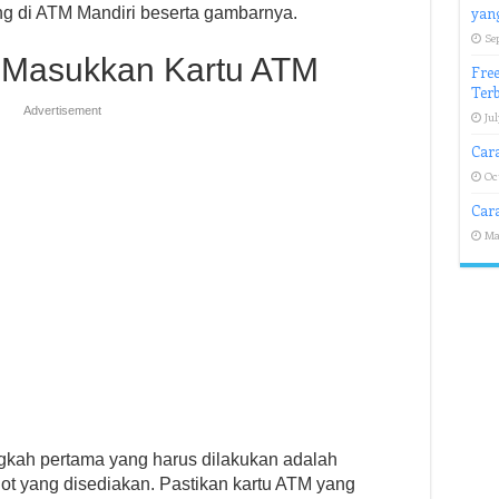
ang di ATM Mandiri beserta gambarnya.
yan
Se
 Masukkan Kartu ATM
Free
Ter
Advertisement
Jul
Car
Oc
Cara
Ma
ngkah pertama yang harus dilakukan adalah
t yang disediakan. Pastikan kartu ATM yang