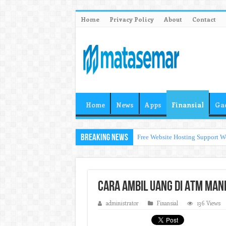
Home
Privacy Policy
About
Contact
Home
News
Apps
Finansial
Ga
Breaking News
Free Website Hosting Support W
Cara Ambil Uang di ATM Man
administrator
Finansial
136 Views