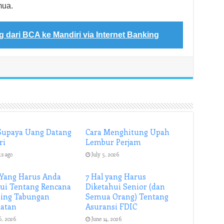
mua.
 dari BCA ke Mandiri via Internet Banking
Supaya Uang Datang
Cara Menghitung Upah
ri
Lembur Perjam
ks ago
July 5, 2026
 Yang Harus Anda
7 Hal yang Harus
ui Tentang Rencana
Diketahui Senior (dan
ing Tabungan
Semua Orang) Tentang
hatan
Asuransi FDIC
6, 2026
June 14, 2026