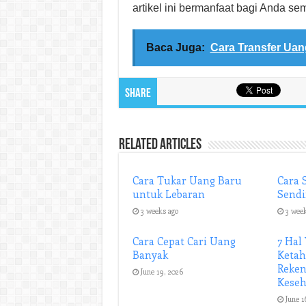
artikel ini bermanfaat bagi Anda se
Baca Juga:
Cara Transfer Uang
Share
Related Articles
Cara Tukar Uang Baru
Cara 
untuk Lebaran
Sendi
3 weeks ago
3 wee
Cara Cepat Cari Uang
7 Hal
Banyak
Ketah
Reken
June 19, 2026
Kese
June 1