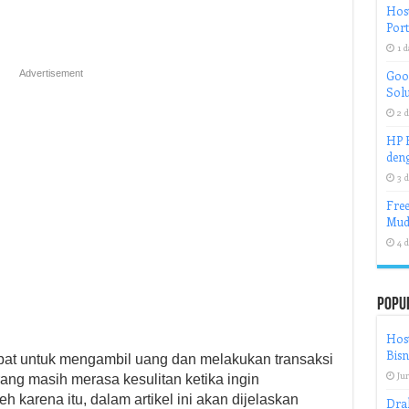
Host
Port
1 d
Advertisement
Goog
Solu
2 d
HP H
deng
3 d
Free
Mud
4 d
Popu
Host
Bisn
pat untuk mengambil uang dan melakukan transaksi
Jun
ng masih merasa kesulitan ketika ingin
 karena itu, dalam artikel ini akan dijelaskan
Dra