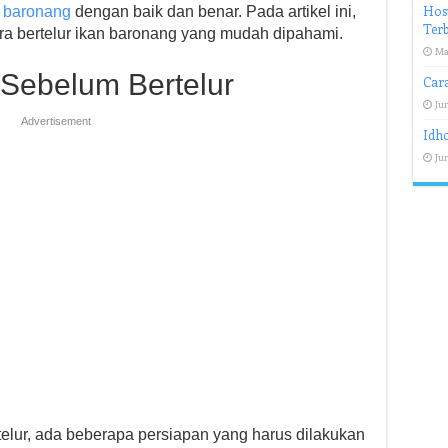
Host
n baronang
dengan baik dan benar. Pada artikel ini,
Terb
a bertelur ikan baronang yang mudah dipahami.
Ma
Sebelum Bertelur
Cara
Jun
Advertisement
Idho
Jun
lur, ada beberapa persiapan yang harus dilakukan