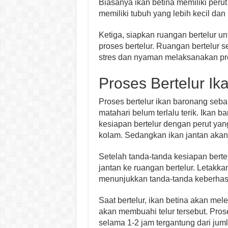
Biasanya ikan betina memiliki perut
memiliki tubuh yang lebih kecil dan
Ketiga, siapkan ruangan bertelur
proses bertelur. Ruangan bertelur s
stres dan nyaman melaksanakan pro
Proses Bertelur I
Proses bertelur ikan baronang sebai
matahari belum terlalu terik. Ikan
kesiapan bertelur dengan perut ya
kolam. Sedangkan ikan jantan akan
Setelah tanda-tanda kesiapan berte
jantan ke ruangan bertelur. Letakkan
menunjukkan tanda-tanda keberhasi
Saat bertelur, ikan betina akan mel
akan membuahi telur tersebut. Pros
selama 1-2 jam tergantung dari juml