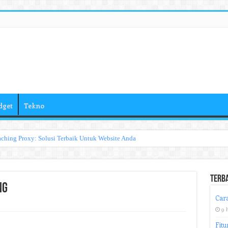
dget
Tekno
ching Proxy: Solusi Terbaik Untuk Website Anda
Terb
ng
Cara
9 
Fitu