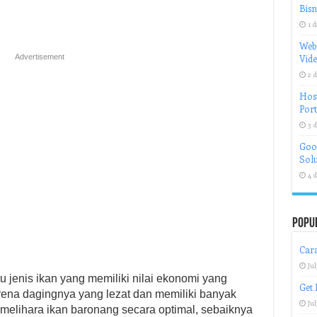
Bisn
1 d
Web
Advertisement
Vid
2 d
Host
Port
3 d
Goog
Solu
4 d
Popu
Cara
Jul
 jenis ikan yang memiliki nilai ekonomi yang
Get 
karena dagingnya yang lezat dan memiliki banyak
Jul
melihara ikan baronang secara optimal, sebaiknya