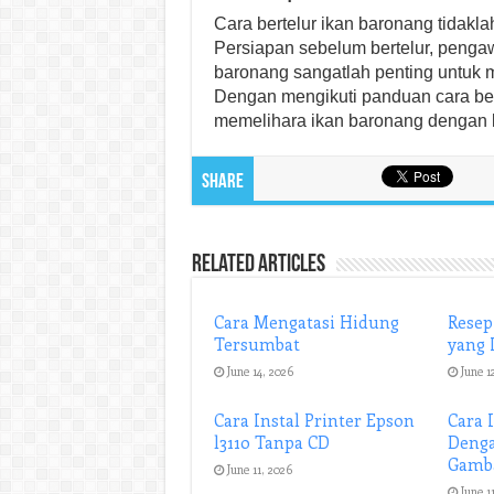
Cara bertelur ikan baronang tidaklah
Persiapan sebelum bertelur, pengaw
baronang sangatlah penting untuk m
Dengan mengikuti panduan cara bert
memelihara ikan baronang dengan l
Share
Related Articles
Cara Mengatasi Hidung
Resep
Tersumbat
yang 
June 14, 2026
June 1
Cara Instal Printer Epson
Cara 
l3110 Tanpa CD
Denga
Gamb
June 11, 2026
June 1