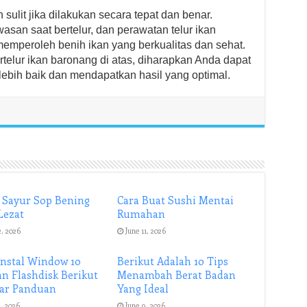
 sulit jika dilakukan secara tepat dan benar.
asan saat bertelur, dan perawatan telur ikan
emperoleh benih ikan yang berkualitas dan sehat.
elur ikan baronang di atas, diharapkan Anda dapat
ebih baik dan mendapatkan hasil yang optimal.
 Sayur Sop Bening
Cara Buat Sushi Mentai
Lezat
Rumahan
2, 2026
June 11, 2026
Instal Window 10
Berikut Adalah 10 Tips
n Flashdisk Berikut
Menambah Berat Badan
ar Panduan
Yang Ideal
1, 2026
June 9, 2026