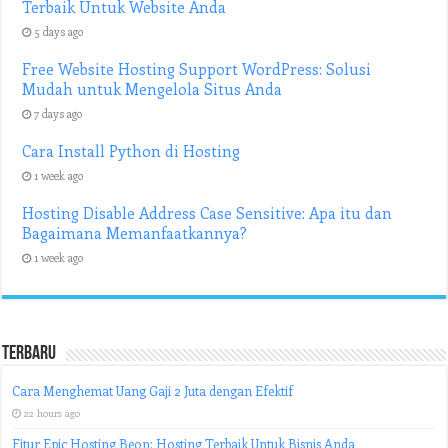
Terbaik Untuk Website Anda
5 days ago
Free Website Hosting Support WordPress: Solusi
Mudah untuk Mengelola Situs Anda
7 days ago
Cara Install Python di Hosting
1 week ago
Hosting Disable Address Case Sensitive: Apa itu dan
Bagaimana Memanfaatkannya?
1 week ago
Terbaru
Cara Menghemat Uang Gaji 2 Juta dengan Efektif
22 hours ago
Fitur Epic Hosting Beon: Hosting Terbaik Untuk Bisnis Anda