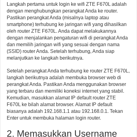
Langkah pertama untuk login ke wifi ZTE F670L adalah
dengan menghubungkan perangkat Anda ke router.
Pastikan perangkat Anda (misalnya laptop atau
smartphone) terhubung ke jaringan wifi yang dihasilkan
oleh router ZTE F670L. Anda dapat melakukannya
dengan menjalankan pengaturan wifi di perangkat Anda
dan memilih jaringan wifi yang sesuai dengan nama
(SSID) router Anda. Setelah terhubung, Anda siap
melanjutkan ke langkah berikutnya.
Setelah perangkat Anda terhubung ke router ZTE F670L,
langkah berikutnya adalah membuka browser web di
perangkat Anda. Pastikan Anda menggunakan browser
yang terbaru dan memiliki koneksi internet yang stabil.
Kemudian, masukkan alamat IP default router ZTE
F670L ke bilah alamat browser. Alamat IP default
biasanya adalah 192.168.1.1 atau 192.168.0.1. Tekan
Enter untuk membuka halaman login router.
2. Memasukkan Username