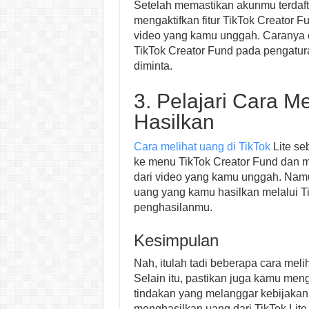
Setelah memastikan akunmu terdaft
mengaktifkan fitur TikTok Creator F
video yang kamu unggah. Caranya
TikTok Creator Fund pada pengatura
diminta.
3. Pelajari Cara 
Hasilkan
Cara melihat uang di TikTok
Lite se
ke menu TikTok Creator Fund dan m
dari video yang kamu unggah. Namu
uang yang kamu hasilkan melalui T
penghasilanmu.
Kesimpulan
Nah, itulah tadi beberapa cara meli
Selain itu, pastikan juga kamu men
tindakan yang melanggar kebijakan 
menghasilkan uang dari TikTok Lit