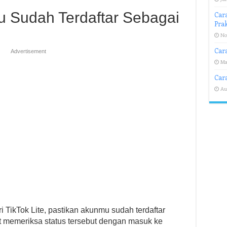
u Sudah Terdaftar Sebagai
Cara
Prak
No
Cara
Advertisement
Ma
Car
Au
 TikTok Lite, pastikan akunmu sudah terdaftar
t memeriksa status tersebut dengan masuk ke