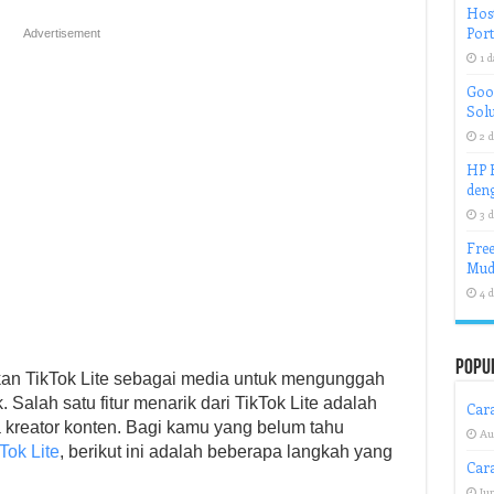
Host
Port
Advertisement
1 d
Goog
Solu
2 d
HP H
deng
3 d
Free
Mud
4 d
Popu
an TikTok Lite sebagai media untuk mengunggah
 Salah satu fitur menarik dari TikTok Lite adalah
Car
 kreator konten. Bagi kamu yang belum tahu
Au
Tok Lite
, berikut ini adalah beberapa langkah yang
Car
Jun