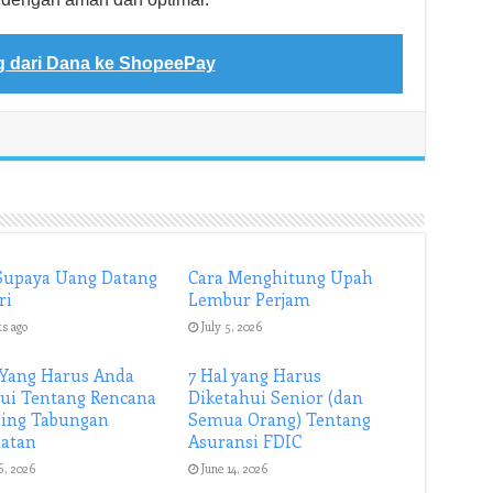
g dari Dana ke ShopeePay
Supaya Uang Datang
Cara Menghitung Upah
ri
Lembur Perjam
ks ago
July 5, 2026
 Yang Harus Anda
7 Hal yang Harus
ui Tentang Rencana
Diketahui Senior (dan
ing Tabungan
Semua Orang) Tentang
hatan
Asuransi FDIC
6, 2026
June 14, 2026