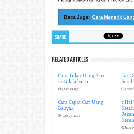
Baca Juga:
Cara Menarik Uan
Share
Related Articles
Cara Tukar Uang Baru
Cara 
untuk Lebaran
Sendi
3 weeks ago
3 wee
Cara Cepat Cari Uang
7 Hal
Banyak
Ketah
Reken
June 19, 2026
Kese
June 1