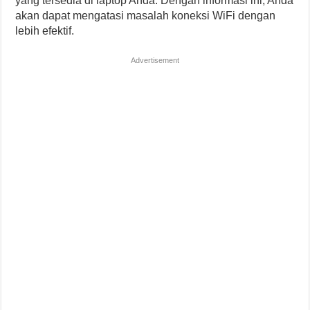
yang tersedia di laptop Anda. Dengan informasi ini, Anda
akan dapat mengatasi masalah koneksi WiFi dengan
lebih efektif.
Advertisement