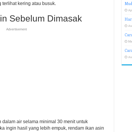
g terlihat kering atau busuk.
Mud
Apr
sin Sebelum Dimasak
Har
Au
Advertisement
Car
Ma
Cara
Au
 dalam air selama minimal 30 menit untuk
a ingin hasil yang lebih empuk, rendam ikan asin