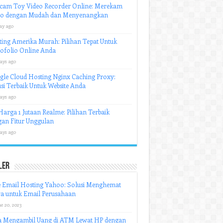
cam Toy Video Recorder Online: Merekam
eo dengan Mudah dan Menyenangkan
ay ago
ing Amerika Murah: Pilihan Tepat Untuk
ofolio Online Anda
ays ago
le Cloud Hosting Nginx Caching Proxy:
si Terbaik Untuk Website Anda
ays ago
arga 1 Jutaan Realme: Pilihan Terbaik
an Fitur Unggulan
ays ago
ler
e Email Hosting Yahoo: Solusi Menghemat
a untuk Email Perusahaan
e 20, 2023
a Mengambil Uang di ATM Lewat HP dengan