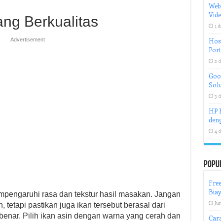
Web
Vid
yang Berkualitas
1 d
Advertisement
Host
Port
2 d
Goog
Solu
3 d
HP H
deng
4 d
Popu
Fre
Biay
mpengaruhi rasa dan tekstur hasil masakan. Jangan
Jun
 tetapi pastikan juga ikan tersebut berasal dari
enar. Pilih ikan asin dengan warna yang cerah dan
Car