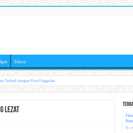
dget
Tekno
han Terbaik dengan Fitur Unggulan
Terb
g Lezat
Fitu
Bisn
5 