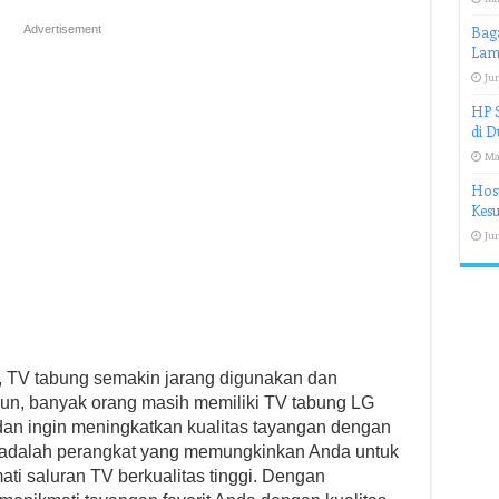
Advertisement
Bag
Lam
Jun
HP S
di 
Ma
Host
Kes
Jun
, TV tabung semakin jarang digunakan dan
mun, banyak orang masih memiliki TV tabung LG
dan ingin meningkatkan kualitas tayangan dengan
x adalah perangkat yang memungkinkan Anda untuk
ati saluran TV berkualitas tinggi. Dengan