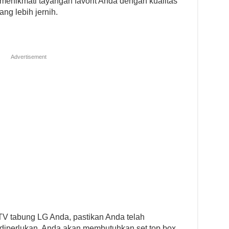
menikmati tayangan favorit Anda dengan kualitas
ng lebih jernih.
Advertisement
V tabung LG Anda, pastikan Anda telah
diperlukan. Anda akan membutuhkan set top box,