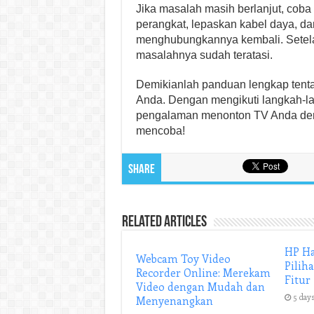
Jika masalah masih berlanjut, coba 
perangkat, lepaskan kabel daya, d
menghubungkannya kembali. Setelah
masalahnya sudah teratasi.
Demikianlah panduan lengkap tent
Anda. Dengan mengikuti langkah-la
pengalaman menonton TV Anda deng
mencoba!
Share
Related Articles
HP Ha
Webcam Toy Video
Pilih
Recorder Online: Merekam
Fitur
Video dengan Mudah dan
5 days
Menyenangkan