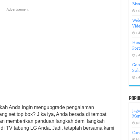
Bisn
Advertisement
1 d
Web
Vid
2 d
Host
Port
3 d
Goog
Solu
4 d
Popu
akah Anda ingin mengupgrade pengalaman
Jago
 set top box? Jika iya, Anda berada di tempat
Men
 akan memberikan panduan langkah demi langkah
Jul
di TV tabung LG Anda. Jadi, tetaplah bersama kami
Car
Ma