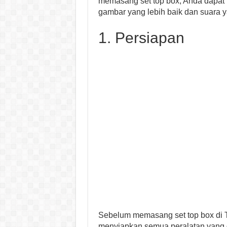
memasang set top box, Anda dapat 
gambar yang lebih baik dan suara ya
1. Persiapan
Sebelum memasang set top box di T
menyiapkan semua peralatan yang 