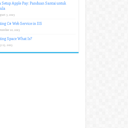
 Setup Apple Pay: Panduan Santai untuk
ula
gust 3, 2023
ing C# Web Service in IIS
ptember 20, 2023
ing Space What Is?
y 25, 2023