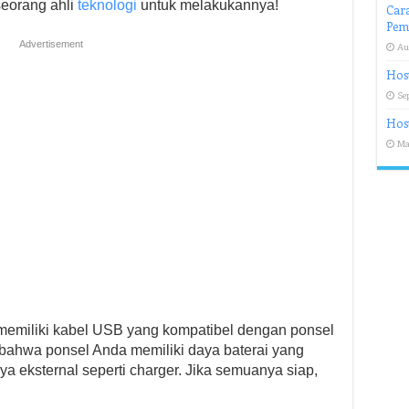
seorang ahli
teknologi
untuk melakukannya!
Cara
Pem
Advertisement
Au
Host
Se
Host
Ma
 memiliki kabel USB yang kompatibel dengan ponsel
bahwa ponsel Anda memiliki daya baterai yang
a eksternal seperti charger. Jika semuanya siap,