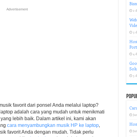
Bisn
Advertisement
2 d
Web
Vid
3 d
Host
Port
4 d
Goog
Solu
5 d
Popu
ik favorit dari ponsel Anda melalui laptop?
Cara
aptop adalah cara yang mudah untuk menikmati
Jun
yang lebih baik. Dalam artikel ini, kami akan
Host
ang
cara menyambungkan musik HP ke laptop
,
Jun
ik favorit Anda dengan mudah. Tidak perlu