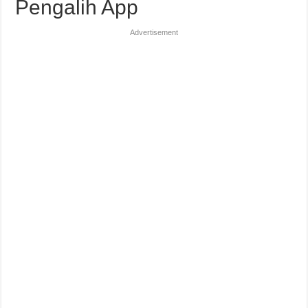
Pengalih App
Advertisement