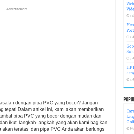
Web
Vid
Advertisement
1 d
Host
Port
2 d
Goog
Solu
3 d
HP H
deng
4 d
Popu
salah dengan pipa PVC yang bocor? Jangan
g tepat! Dalam artikel ini, kami akan memberikan
Cara
nambal pipa PVC yang bocor dengan mudah dan
Leng
Onl
i dan ikuti langkah-langkah yang akan kami bagikan.
No
 akan teratasi dan pipa PVC Anda akan berfungsi