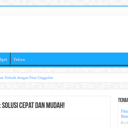
dget
Tekno
han Terbaik dengan Fitur Unggulan
Terb
 Solusi Cepat dan Mudah!
Fitu
Bisn
4 