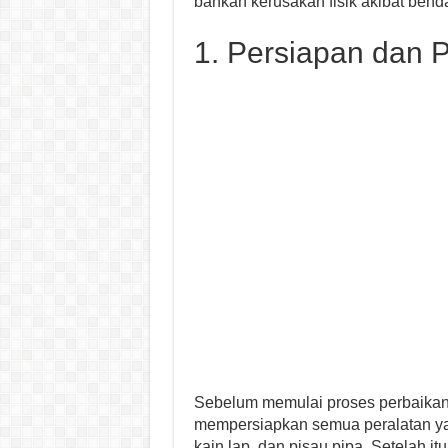
bahkan kerusakan fisik akibat ben
1. Persiapan dan 
Sebelum memulai proses perbaikan,
mempersiapkan semua peralatan ya
kain lap, dan pisau pipa. Setelah i