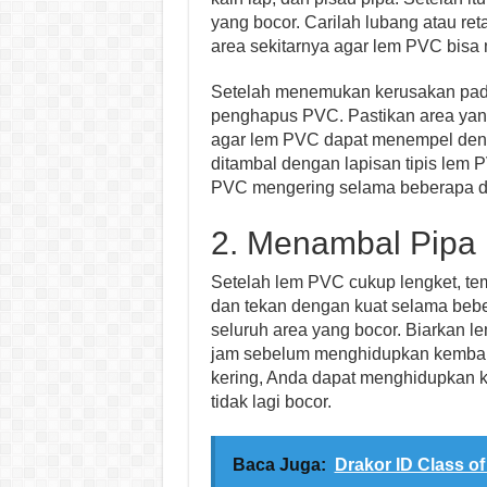
yang bocor. Carilah lubang atau re
area sekitarnya agar lem PVC bisa
Setelah menemukan kerusakan pada
penghapus PVC. Pastikan area yang
agar lem PVC dapat menempel denga
ditambal dengan lapisan tipis lem 
PVC mengering selama beberapa deti
2. Menambal Pip
Setelah lem PVC cukup lengket, te
dan tekan dengan kuat selama bebe
seluruh area yang bocor. Biarkan
jam sebelum menghidupkan kembali
kering, Anda dapat menghidupkan k
tidak lagi bocor.
Baca Juga:
Drakor ID Class of