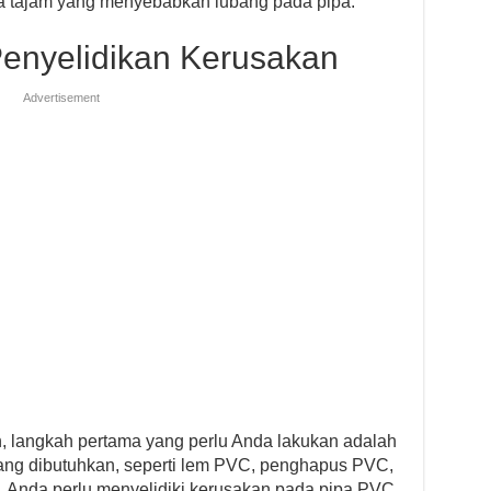
da tajam yang menyebabkan lubang pada pipa.
Penyelidikan Kerusakan
Advertisement
 langkah pertama yang perlu Anda lakukan adalah
ng dibutuhkan, seperti lem PVC, penghapus PVC,
tu, Anda perlu menyelidiki kerusakan pada pipa PVC