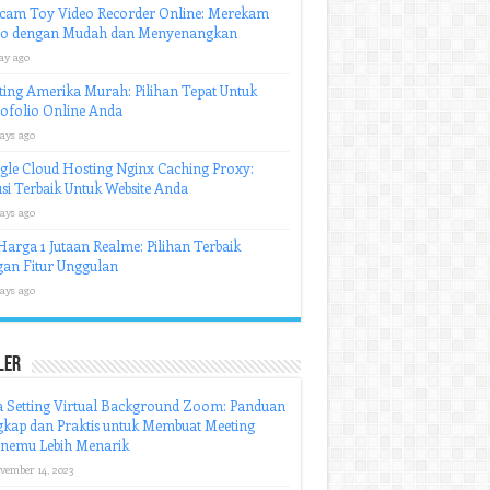
cam Toy Video Recorder Online: Merekam
eo dengan Mudah dan Menyenangkan
ay ago
ing Amerika Murah: Pilihan Tepat Untuk
ofolio Online Anda
ays ago
le Cloud Hosting Nginx Caching Proxy:
si Terbaik Untuk Website Anda
ays ago
arga 1 Jutaan Realme: Pilihan Terbaik
an Fitur Unggulan
ays ago
ler
 Setting Virtual Background Zoom: Panduan
kap dan Praktis untuk Membuat Meeting
inemu Lebih Menarik
vember 14, 2023