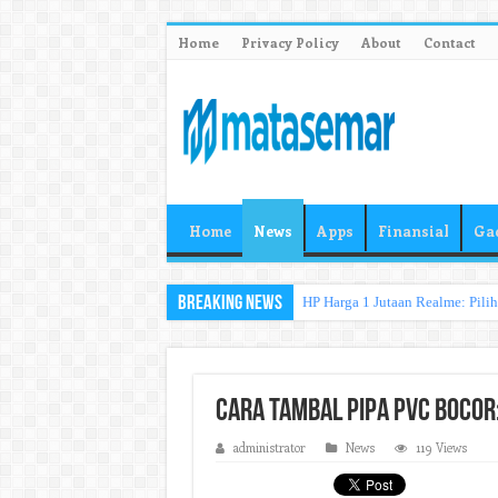
Home
Privacy Policy
About
Contact
Home
News
Apps
Finansial
Ga
Breaking News
HP Harga 1 Jutaan Realme: Pili
Cara Tambal Pipa PVC Bocor:
administrator
News
119 Views