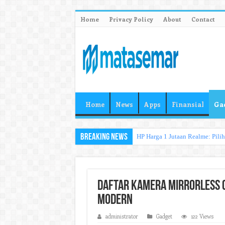
Home
Privacy Policy
About
Contact
Home
News
Apps
Finansial
Ga
Breaking News
HP Harga 1 Jutaan Realme: Pili
Daftar Kamera Mirrorless C
Modern
administrator
Gadget
122 Views