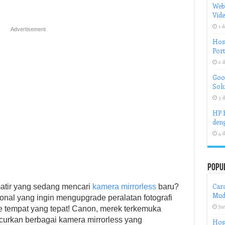
Web
Vid
1 d
Advertisement
Host
Port
2 d
Goog
Solu
3 d
HP H
deng
4 d
Popu
Car
atir yang sedang mencari
kamera mirrorless
baru?
Mud
nal yang ingin mengupgrade peralatan fotografi
Jun
e tempat yang tepat! Canon, merek terkemuka
uncurkan berbagai kamera mirrorless yang
Host