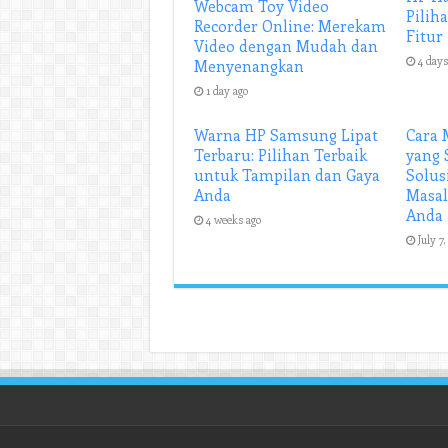
Webcam Toy Video
Pilih
Recorder Online: Merekam
Fitur
Video dengan Mudah dan
4 days
Menyenangkan
1 day ago
Warna HP Samsung Lipat
Cara 
Terbaru: Pilihan Terbaik
yang 
untuk Tampilan dan Gaya
Solu
Anda
Masal
Anda
4 weeks ago
July 7