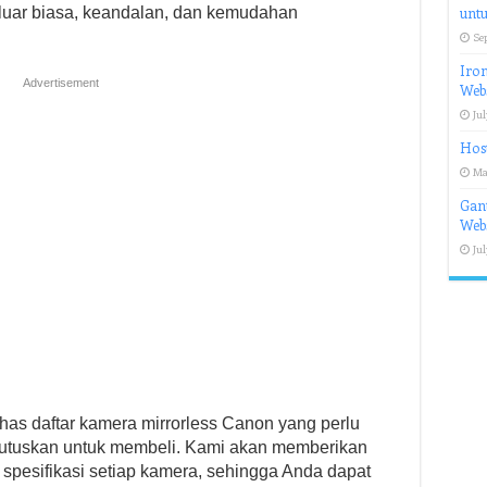
luar biasa, keandalan, dan kemudahan
untu
Se
Iron
Advertisement
Webs
Jul
Host
Ma
Gant
Webs
Jul
has daftar kamera mirrorless Canon yang perlu
tuskan untuk membeli. Kami akan memberikan
 spesifikasi setiap kamera, sehingga Anda dapat