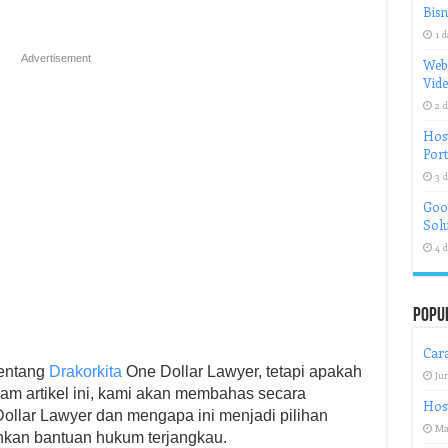
Bisn
1 d
Advertisement
Web
Vid
2 d
Host
Port
3 d
Goog
Solu
4 d
Popu
Cara
entang
Drakorkita
One Dollar Lawyer, tetapi apakah
Jun
am artikel ini, kami akan membahas secara
Host
ollar Lawyer dan mengapa ini menjadi pilihan
Ma
kan bantuan hukum terjangkau.