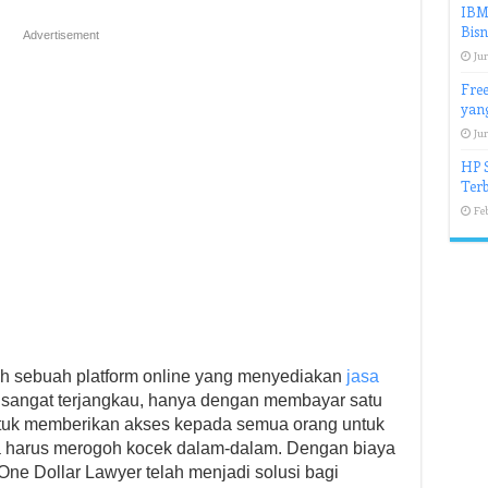
IBM 
Bisn
Advertisement
Jun
Free
yan
Jun
HP S
Ter
Feb
ah sebuah platform online yang menyediakan
jasa
g sangat terjangkau, hanya dengan membayar satu
 untuk memberikan akses kepada semua orang untuk
 harus merogoh kocek dalam-dalam. Dengan biaya
One Dollar Lawyer telah menjadi solusi bagi