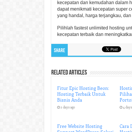
kecepatan dan kemudahan dalam hos
dapat menikmati kecepatan super ce
yang handal, harga terjangkau, d
Pilihlah fastest unlimited hosting
kecepatan terbaik dan meningkatk
Share
Related Articles
Fitur Epic Hosting Beon:
Hosti
Hosting Terbaik Untuk
Pilih
Bisnis Anda
Porto
2 days ago
4 days
Free Website Hosting
Cara 