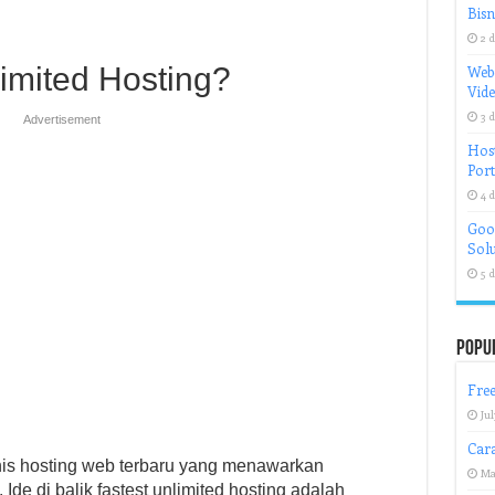
Bisn
2 d
limited Hosting?
Web
Vid
3 d
Advertisement
Host
Port
4 d
Goog
Solu
5 d
Popu
Free
Jul
Car
enis hosting web terbaru yang menawarkan
Ma
Ide di balik fastest unlimited hosting adalah