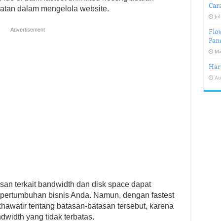
Cara
tan dalam mengelola website.
Jul
Advertisement
Flo
Pand
Ma
Har
Au
asan terkait bandwidth dan disk space dapat
ertumbuhan bisnis Anda. Namun, dengan fastest
 khawatir tentang batasan-batasan tersebut, karena
idth yang tidak terbatas.