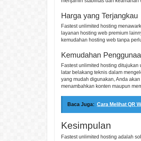
menjamin stabilitas dan keamanan 
Harga yang Terjangkau
Fastest unlimited hosting menawar
layanan hosting web premium lainn
kemudahan hosting web tanpa perl
Kemudahan Penggunaa
Fastest unlimited hosting ditujuka
latar belakang teknis dalam meng
yang mudah digunakan, Anda akan 
menambahkan konten maupun meman
Baca Juga:
Cara Melihat QR Wi
Kesimpulan
Fastest unlimited hosting adalah so