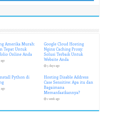
ng Amerika Murah:
Google Cloud Hosting
an Tepat Untuk
Nginx Caching Proxy:
folio Online Anda
Solusi Terbaik Untuk
Website Anda
 ago
5 days ago
Install Python di
Hosting Disable Address
ng
Case Sensitive: Apa itu dan
Bagaimana
 ago
Memanfaatkannya?
1 week ago