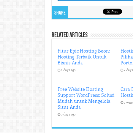
Share
Related Articles
Fitur Epic Hosting Beon:
Hosti
Hosting Terbaik Untuk
Pilih
Bisnis Anda
Porto
2 days ago
4 days
Free Website Hosting
Cara 
Support WordPress: Solusi
Hosti
Mudah untuk Mengelola
1 week
Situs Anda
7 days ago