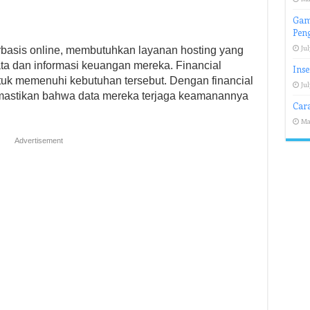
Game
Pen
Jul
rbasis online, membutuhkan layanan hosting yang
a dan informasi keuangan mereka. Financial
Inse
ntuk memenuhi kebutuhan tersebut. Dengan financial
Jul
emastikan bahwa data mereka terjaga keamanannya
Car
Ma
Advertisement