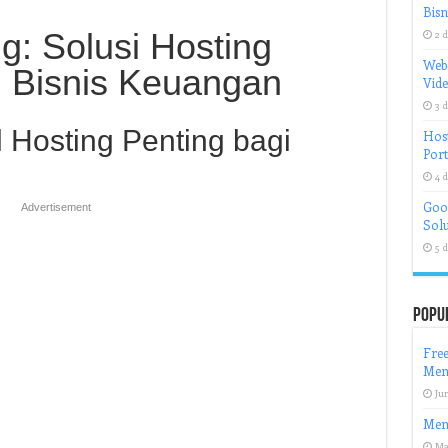
Bisn
ng: Solusi Hosting
2 d
Web
i Bisnis Keuangan
Vid
3 d
 Hosting Penting bagi
Host
Port
4 d
Goog
Advertisement
Solu
5 d
Popu
Free
Men
Jun
Men
Ma