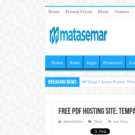
Home
Privacy Policy
About
Contact
Home
News
Apps
Finansial
Ga
Breaking News
HP Harga 1 Jutaan Realme: Pili
Free PDF Hosting Site: Temp
administrator
Tekno
209 Views