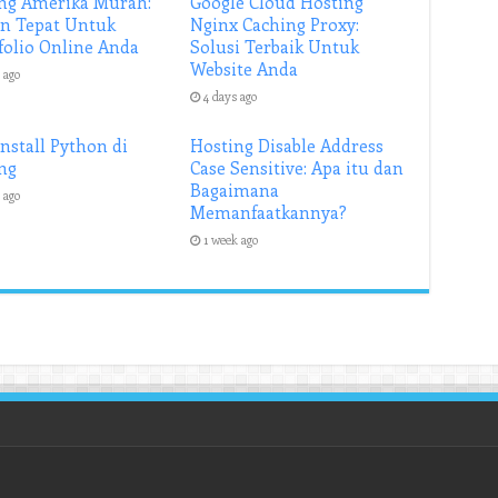
ng Amerika Murah:
Google Cloud Hosting
an Tepat Untuk
Nginx Caching Proxy:
folio Online Anda
Solusi Terbaik Untuk
Website Anda
 ago
4 days ago
Install Python di
Hosting Disable Address
ng
Case Sensitive: Apa itu dan
Bagaimana
 ago
Memanfaatkannya?
1 week ago