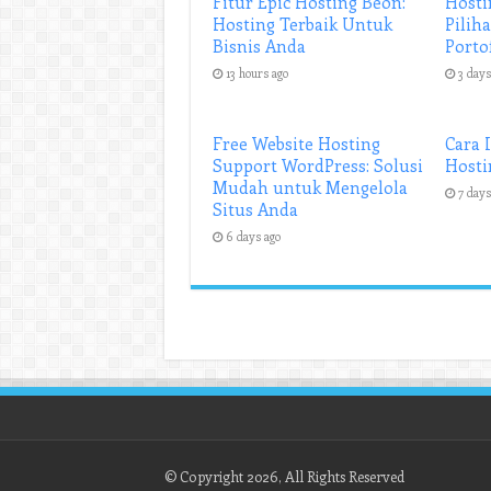
Fitur Epic Hosting Beon:
Hosti
Hosting Terbaik Untuk
Pilih
Bisnis Anda
Porto
13 hours ago
3 days
Free Website Hosting
Cara 
Support WordPress: Solusi
Hosti
Mudah untuk Mengelola
7 days
Situs Anda
6 days ago
© Copyright 2026, All Rights Reserved