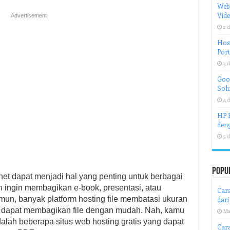
Web
Vid
Advertisement
2 d
Host
Port
3 d
Goog
Solu
4 d
HP H
deng
5 d
Popu
t dapat menjadi hal yang penting untuk berbagai
 ingin membagikan e-book, presentasi, atau
Cara
mun, banyak platform hosting file membatasi ukuran
dar
k dapat membagikan file dengan mudah. Nah, kamu
Ma
 adalah beberapa situs web hosting gratis yang dapat
Car