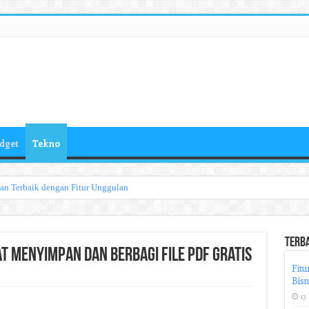
dget
Tekno
han Terbaik dengan Fitur Unggulan
Terb
at Menyimpan dan Berbagi File PDF Gratis
Fitu
Bisn
13