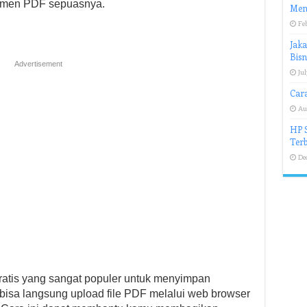
men PDF sepuasnya.
Men
Fe
Jaka
Bisn
Advertisement
Jul
Car
Au
HP S
Terb
De
ratis yang sangat populer untuk menyimpan
bisa langsung upload file PDF melalui web browser