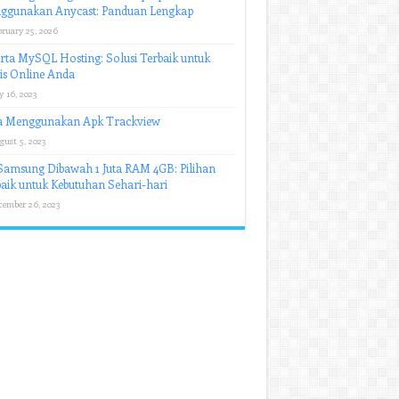
ggunakan Anycast: Panduan Lengkap
bruary 25, 2026
rta MySQL Hosting: Solusi Terbaik untuk
is Online Anda
y 16, 2023
a Menggunakan Apk Trackview
gust 5, 2023
amsung Dibawah 1 Juta RAM 4GB: Pilihan
aik untuk Kebutuhan Sehari-hari
cember 26, 2023