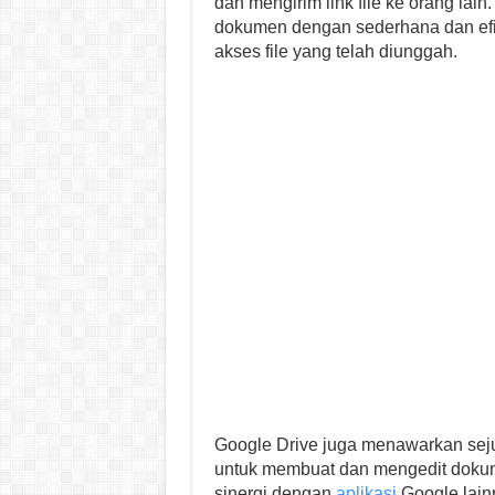
dan mengirim link file ke orang la
dokumen dengan sederhana dan efisi
akses file yang telah diunggah.
Google Drive juga menawarkan seju
untuk membuat dan mengedit dokum
sinergi dengan
aplikasi
Google lain