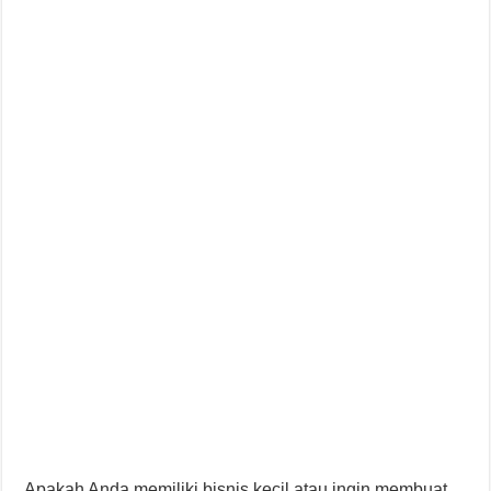
Apakah Anda memiliki bisnis kecil atau ingin membuat