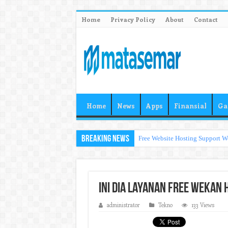
Home
Privacy Policy
About
Contact
Home
News
Apps
Finansial
Ga
Breaking News
Free Website Hosting Support W
Ini Dia Layanan Free Wekan 
administrator
Tekno
133 Views