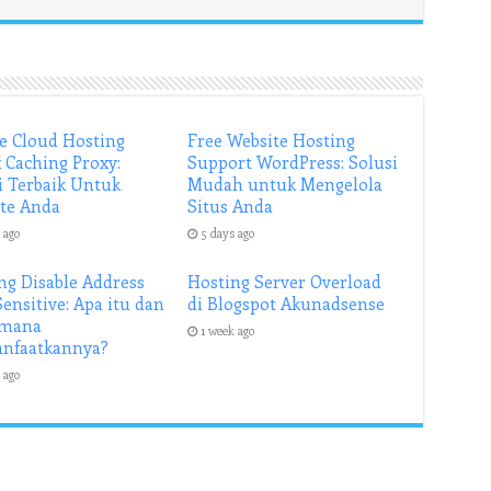
e Cloud Hosting
Free Website Hosting
 Caching Proxy:
Support WordPress: Solusi
i Terbaik Untuk
Mudah untuk Mengelola
te Anda
Situs Anda
 ago
5 days ago
ng Disable Address
Hosting Server Overload
Sensitive: Apa itu dan
di Blogspot Akunadsense
imana
1 week ago
nfaatkannya?
 ago