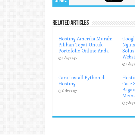
Share
Related Articles
Hosting Amerika Murah:
Googl
Pilihan Tepat Untuk
Nginx
Portofolio Online Anda
Solus
Websi
2 days ago
3 days
Cara Install Python di
Hosti
Hosting
Case 
Baga
6 days ago
Mema
7 days