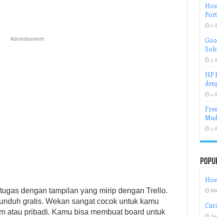
Host
Port
2 d
Advertisement
Goog
Solu
3 d
HP H
deng
4 d
Free
Mud
5 d
Popu
Host
gas dengan tampilan yang mirip dengan Trello.
Ma
diunduh gratis. Wekan sangat cocok untuk kamu
Car
im atau pribadi. Kamu bisa membuat board untuk
Se