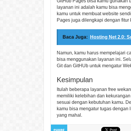
GitHub Pages bisa kamu gunakan u
layanan ini adalah kamu bisa men
kamu untuk membuat website sendi
Pages juga dilengkapi dengan fitur
Baca Juga:
Hosting Net 2.0: S
Namun, kamu harus mempelajari ca
bisa menggunakan layanan ini. Sela
Git dan GitHUb untuk mengatur Wek
Kesimpulan
Itulah beberapa layanan free wekan
memiliki kelebihan dan kekurangan
sesuai dengan kebutuhan kamu. De
kamu bisa mengatur tugas dengan 
yang mahal.