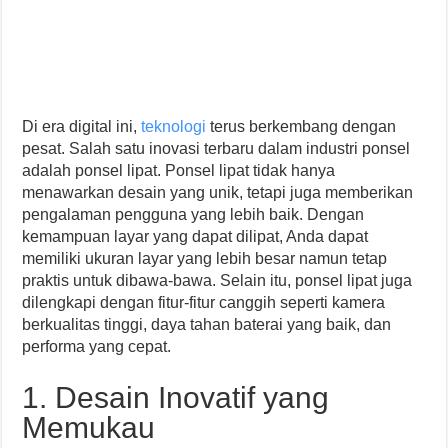
Di era digital ini,
teknologi
terus berkembang dengan
pesat. Salah satu inovasi terbaru dalam industri ponsel
adalah ponsel lipat. Ponsel lipat tidak hanya
menawarkan desain yang unik, tetapi juga memberikan
pengalaman pengguna yang lebih baik. Dengan
kemampuan layar yang dapat dilipat, Anda dapat
memiliki ukuran layar yang lebih besar namun tetap
praktis untuk dibawa-bawa. Selain itu, ponsel lipat juga
dilengkapi dengan fitur-fitur canggih seperti kamera
berkualitas tinggi, daya tahan baterai yang baik, dan
performa yang cepat.
1. Desain Inovatif yang
Memukau