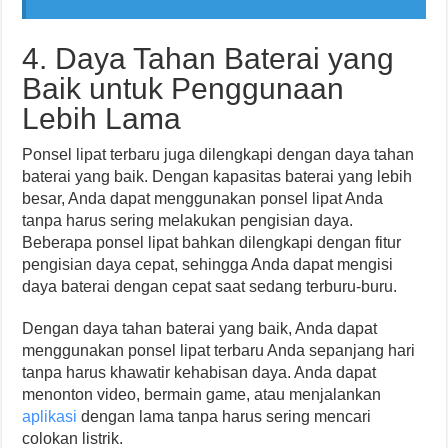
4. Daya Tahan Baterai yang
Baik untuk Penggunaan
Lebih Lama
Ponsel lipat terbaru juga dilengkapi dengan daya tahan
baterai yang baik. Dengan kapasitas baterai yang lebih
besar, Anda dapat menggunakan ponsel lipat Anda
tanpa harus sering melakukan pengisian daya.
Beberapa ponsel lipat bahkan dilengkapi dengan fitur
pengisian daya cepat, sehingga Anda dapat mengisi
daya baterai dengan cepat saat sedang terburu-buru.
Dengan daya tahan baterai yang baik, Anda dapat
menggunakan ponsel lipat terbaru Anda sepanjang hari
tanpa harus khawatir kehabisan daya. Anda dapat
menonton video, bermain game, atau menjalankan
aplikasi
dengan lama tanpa harus sering mencari
colokan listrik.