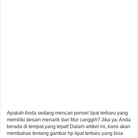
Apakah Anda sedang mencari ponsel lipat terbaru yang
memiliki desain menarik dan fitur canggih? Jika ya, Anda
berada di tempat yang tepat! Dalam artikel ini, kami akan
membahas tentang gambar hp lipat terbaru yang bisa