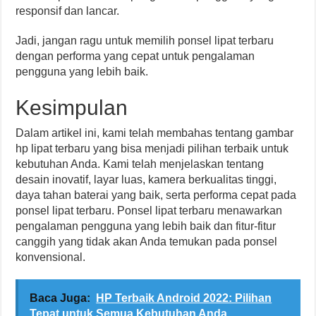
responsif dan lancar.
Jadi, jangan ragu untuk memilih ponsel lipat terbaru
dengan performa yang cepat untuk pengalaman
pengguna yang lebih baik.
Kesimpulan
Dalam artikel ini, kami telah membahas tentang gambar
hp lipat terbaru yang bisa menjadi pilihan terbaik untuk
kebutuhan Anda. Kami telah menjelaskan tentang
desain inovatif, layar luas, kamera berkualitas tinggi,
daya tahan baterai yang baik, serta performa cepat pada
ponsel lipat terbaru. Ponsel lipat terbaru menawarkan
pengalaman pengguna yang lebih baik dan fitur-fitur
canggih yang tidak akan Anda temukan pada ponsel
konvensional.
Baca Juga:
HP Terbaik Android 2022: Pilihan
Tepat untuk Semua Kebutuhan Anda