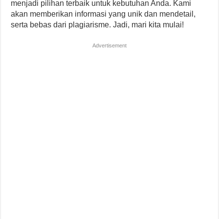
menjadi pilihan terbaik untuk kebutuhan Anda. Kami
akan memberikan informasi yang unik dan mendetail,
serta bebas dari plagiarisme. Jadi, mari kita mulai!
Advertisement