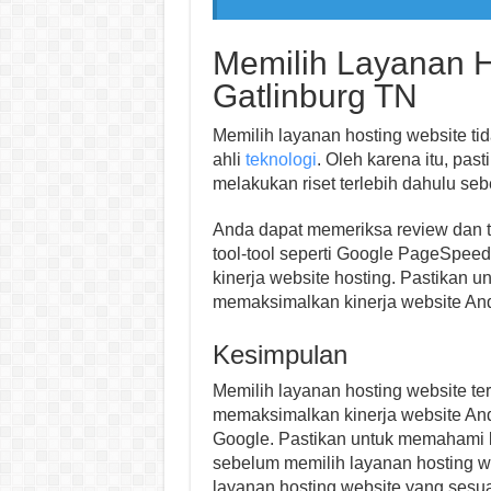
Memilih Layanan H
Gatlinburg TN
Memilih layanan hosting website ti
ahli
teknologi
. Oleh karena itu, pa
melakukan riset terlebih dahulu se
Anda dapat memeriksa review dan t
tool-tool seperti Google PageSpee
kinerja website hosting. Pastikan u
memaksimalkan kinerja website An
Kesimpulan
Memilih layanan hosting website te
memaksimalkan kinerja website And
Google. Pastikan untuk memahami 
sebelum memilih layanan hosting w
layanan hosting website yang sesu