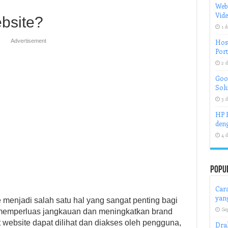
Web
Vid
bsite?
1 d
Advertisement
Host
Port
2 d
Goog
Solu
3 d
HP H
deng
4 d
Popu
Cara
yan
te menjadi salah satu hal yang sangat penting bagi
Se
 memperluas jangkauan dan meningkatkan brand
ebsite dapat dilihat dan diakses oleh pengguna,
Dra