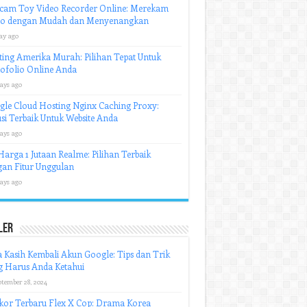
cam Toy Video Recorder Online: Merekam
eo dengan Mudah dan Menyenangkan
ay ago
ing Amerika Murah: Pilihan Tepat Untuk
ofolio Online Anda
ays ago
le Cloud Hosting Nginx Caching Proxy:
si Terbaik Untuk Website Anda
ays ago
arga 1 Jutaan Realme: Pilihan Terbaik
an Fitur Unggulan
ays ago
ler
 Kasih Kembali Akun Google: Tips dan Trik
g Harus Anda Ketahui
ptember 28, 2024
kor Terbaru Flex X Cop: Drama Korea