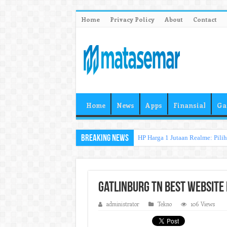
Home
Privacy Policy
About
Contact
Home
News
Apps
Finansial
Ga
Breaking News
HP Harga 1 Jutaan Realme: Pili
Gatlinburg TN Best Website
administrator
Tekno
106 Views