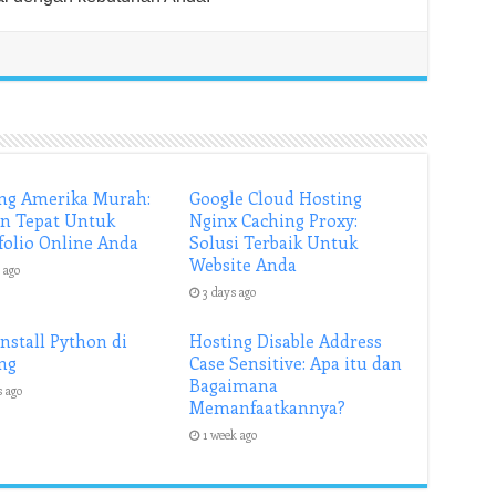
ng Amerika Murah:
Google Cloud Hosting
an Tepat Untuk
Nginx Caching Proxy:
folio Online Anda
Solusi Terbaik Untuk
Website Anda
 ago
3 days ago
Install Python di
Hosting Disable Address
ng
Case Sensitive: Apa itu dan
Bagaimana
s ago
Memanfaatkannya?
1 week ago