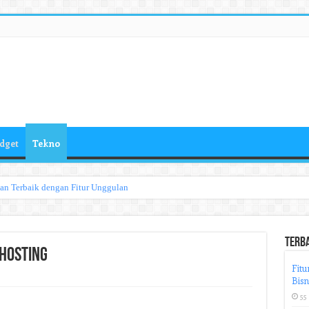
dget
Tekno
han Terbaik dengan Fitur Unggulan
Terb
 Hosting
Fitu
Bisn
55