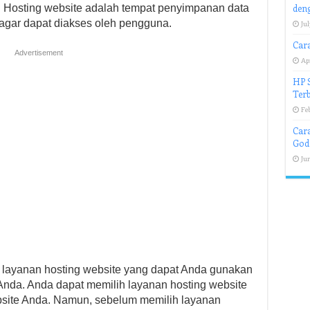
e. Hosting website adalah tempat penyimpanan data
den
 agar dapat diakses oleh pengguna.
Jul
Car
Advertisement
Apr
HP S
Terb
Feb
Car
God
Jun
i layanan hosting website yang dapat Anda gunakan
nda. Anda dapat memilih layanan hosting website
site Anda. Namun, sebelum memilih layanan