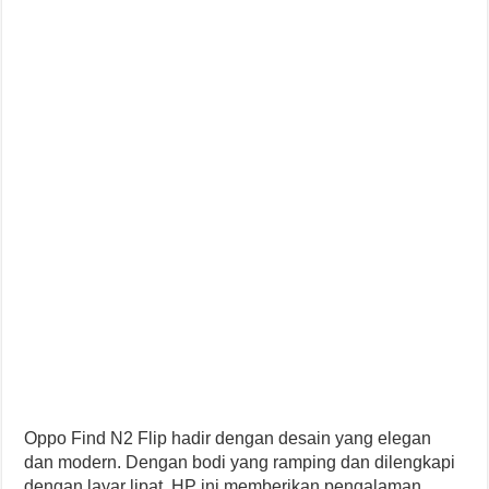
Oppo Find N2 Flip hadir dengan desain yang elegan
dan modern. Dengan bodi yang ramping dan dilengkapi
dengan layar lipat, HP ini memberikan pengalaman