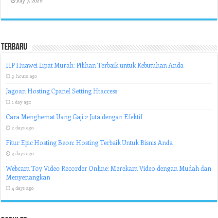
July 7, 2026
Terbaru
HP Huawei Lipat Murah: Pilihan Terbaik untuk Kebutuhan Anda
9 hours ago
Jagoan Hosting Cpanel Setting Htaccess
1 day ago
Cara Menghemat Uang Gaji 2 Juta dengan Efektif
2 days ago
Fitur Epic Hosting Beon: Hosting Terbaik Untuk Bisnis Anda
3 days ago
Webcam Toy Video Recorder Online: Merekam Video dengan Mudah dan
Menyenangkan
4 days ago