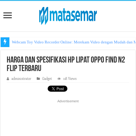
Webcam Toy Video Recorder Online: Merekam Video dengan Mudah dan
Harga dan Spesifikasi HP Lipat Oppo Find N2
Flip Terbaru
administrator
Gadget
118 Views
Advertisement