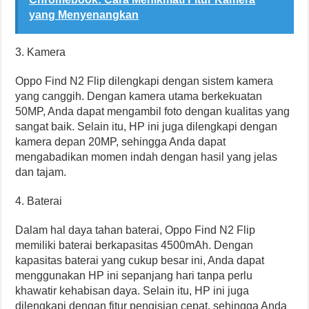
yang Menyenangkan
3. Kamera
Oppo Find N2 Flip dilengkapi dengan sistem kamera
yang canggih. Dengan kamera utama berkekuatan
50MP, Anda dapat mengambil foto dengan kualitas yang
sangat baik. Selain itu, HP ini juga dilengkapi dengan
kamera depan 20MP, sehingga Anda dapat
mengabadikan momen indah dengan hasil yang jelas
dan tajam.
4. Baterai
Dalam hal daya tahan baterai, Oppo Find N2 Flip
memiliki baterai berkapasitas 4500mAh. Dengan
kapasitas baterai yang cukup besar ini, Anda dapat
menggunakan HP ini sepanjang hari tanpa perlu
khawatir kehabisan daya. Selain itu, HP ini juga
dilengkapi dengan fitur pengisian cepat, sehingga Anda