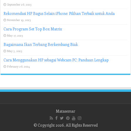
September 26, 2023
Rekomendasi HP Bagus Selain iPhone: Pilihan Terbaik untuk Anda
November 19, 2023
Cara Program Set Top Box Matrix
May 17, 2023
Bagaimana Ikan Terbang Berkembang Biak
May 5, 2023
Cara Menggunakan HP sebagai Webcam PC: Panduan Lengkap
February 26, 2024
Matasemar
© Copyright 2026, All Rights Reserved