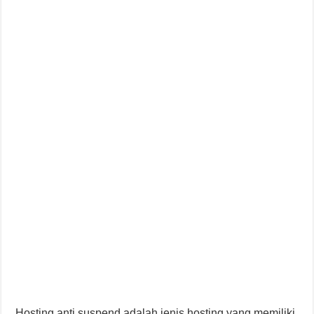
Hosting anti suspend adalah jenis hosting yang memiliki