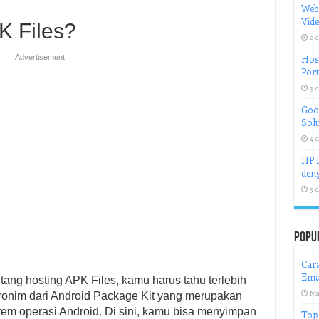
Web
Vid
K Files?
2 d
Advertisement
Host
Port
3 d
Goog
Solu
4 d
HP H
deng
5 d
Popu
Cara
Ema
ang hosting APK Files, kamu harus tahu terlebih
Ma
ronim dari Android Package Kit yang merupakan
stem operasi Android. Di sini, kamu bisa menyimpan
Top