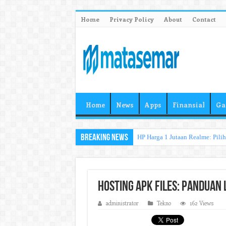
Home
Privacy Policy
About
Contact
Home
News
Apps
Finansial
Ga
Breaking News
HP Harga 1 Jutaan Realme: Pili
Hosting APK Files: Panduan
administrator
Tekno
162 Views