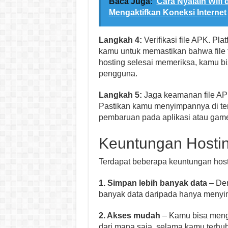
Baca Juga:
Cara Nyalain Wifi
Mengaktifkan Koneksi Internet
Langkah 4:
Verifikasi file APK. Pl
kamu untuk memastikan bahwa file t
hosting selesai memeriksa, kamu b
pengguna.
Langkah 5:
Jaga keamanan file AP
Pastikan kamu menyimpannya di te
pembaruan pada aplikasi atau game
Keuntungan Hostin
Terdapat beberapa keuntungan hosti
1. Simpan lebih banyak data
– Den
banyak data daripada hanya menyim
2. Akses mudah
– Kamu bisa meng
dari mana saja, selama kamu terhub