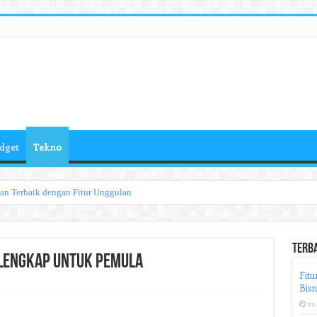
dget
Tekno
han Terbaik dengan Fitur Unggulan
Terb
 Lengkap untuk Pemula
Fitu
Bisn
21