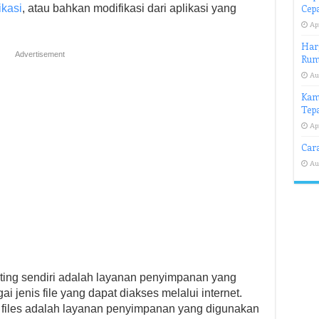
ikasi
, atau bahkan modifikasi dari aplikasi yang
Cep
Apr
Har
Advertisement
Rum
Au
Kame
Tepa
Apr
Car
Au
sting sendiri adalah layanan penyimpanan yang
jenis file yang dapat diakses melalui internet.
K files adalah layanan penyimpanan yang digunakan