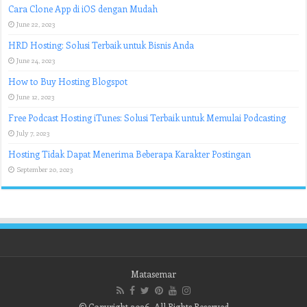
Cara Clone App di iOS dengan Mudah
June 22, 2023
HRD Hosting: Solusi Terbaik untuk Bisnis Anda
June 24, 2023
How to Buy Hosting Blogspot
June 12, 2023
Free Podcast Hosting iTunes: Solusi Terbaik untuk Memulai Podcasting
July 7, 2023
Hosting Tidak Dapat Menerima Beberapa Karakter Postingan
September 20, 2023
Matasemar
© Copyright 2026, All Rights Reserved