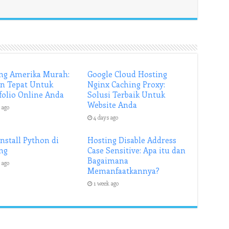
ng Amerika Murah:
Google Cloud Hosting
an Tepat Untuk
Nginx Caching Proxy:
folio Online Anda
Solusi Terbaik Untuk
Website Anda
 ago
4 days ago
Install Python di
Hosting Disable Address
ng
Case Sensitive: Apa itu dan
Bagaimana
 ago
Memanfaatkannya?
1 week ago