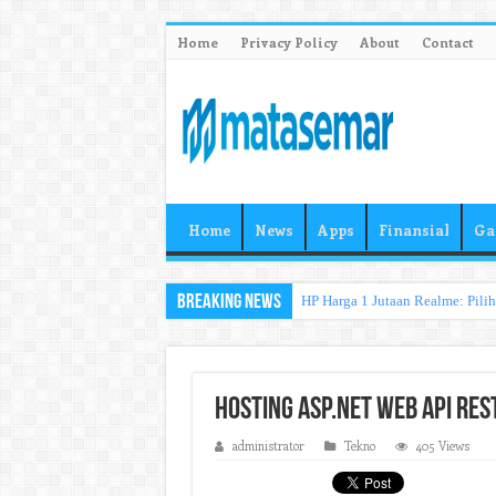
Home
Privacy Policy
About
Contact
Home
News
Apps
Finansial
Ga
Breaking News
HP Harga 1 Jutaan Realme: Pili
Hosting Asp.Net Web API Rest
administrator
Tekno
405 Views