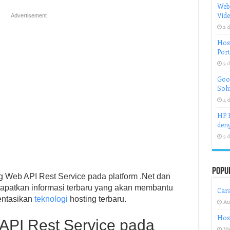
Web
Vid
Advertisement
2 d
Host
Port
3 d
Goog
Solu
4 d
HP H
deng
5 d
Popu
ng Web API Rest Service pada platform .Net dan
Dapatkan informasi terbaru yang akan membantu
Cara
ntasikan
teknologi
hosting terbaru.
Au
Host
API Rest Service pada
Ma