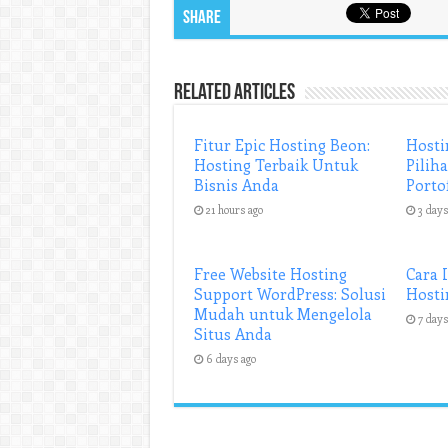
Share
Related Articles
Fitur Epic Hosting Beon:
Hosti
Hosting Terbaik Untuk
Pilih
Bisnis Anda
Porto
21 hours ago
3 days
Free Website Hosting
Cara 
Support WordPress: Solusi
Hosti
Mudah untuk Mengelola
7 days
Situs Anda
6 days ago