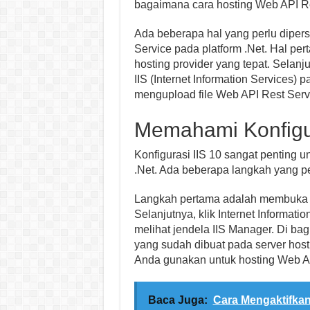
bagaimana cara hosting Web API Re
Ada beberapa hal yang perlu diper
Service pada platform .Net. Hal pe
hosting provider yang tepat. Selan
IIS (Internet Information Services) 
mengupload file Web API Rest Servi
Memahami Konfigur
Konfigurasi IIS 10 sangat penting u
.Net. Ada beberapa langkah yang pe
Langkah pertama adalah membuka Con
Selanjutnya, klik Internet Informati
melihat jendela IIS Manager. Di bagi
yang sudah dibuat pada server host
Anda gunakan untuk hosting Web API 
Baca Juga:
Cara Mengaktifkan