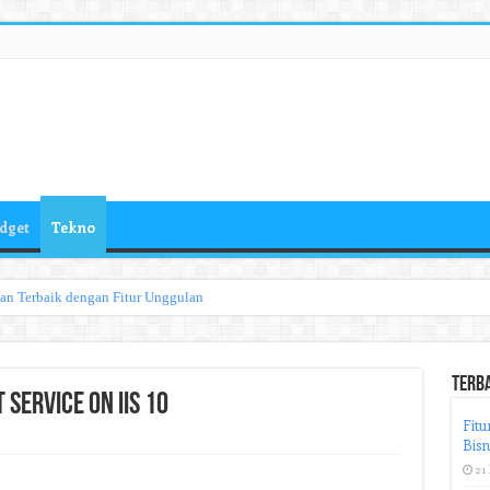
dget
Tekno
han Terbaik dengan Fitur Unggulan
Terb
 Service on IIS 10
Fitu
Bisn
21