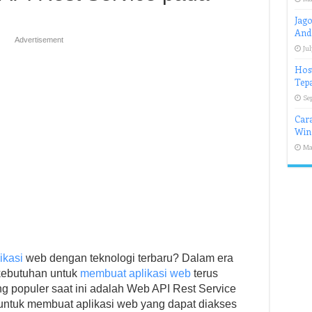
Jago
And
Advertisement
Jul
Hos
Tep
Se
Cara
Win
Ma
ikasi
web dengan teknologi terbaru? Dalam era
kebutuhan untuk
membuat aplikasi web
terus
ng populer saat ini adalah Web API Rest Service
tuk membuat aplikasi web yang dapat diakses