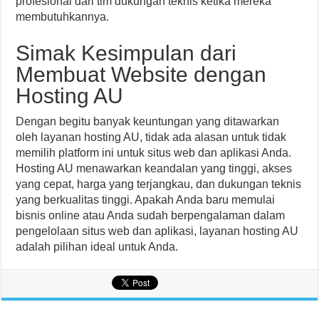
profesional dari tim dukungan teknis ketika mereka
membutuhkannya.
Simak Kesimpulan dari
Membuat Website dengan
Hosting AU
Dengan begitu banyak keuntungan yang ditawarkan
oleh layanan hosting AU, tidak ada alasan untuk tidak
memilih platform ini untuk situs web dan aplikasi Anda.
Hosting AU menawarkan keandalan yang tinggi, akses
yang cepat, harga yang terjangkau, dan dukungan teknis
yang berkualitas tinggi. Apakah Anda baru memulai
bisnis online atau Anda sudah berpengalaman dalam
pengelolaan situs web dan aplikasi, layanan hosting AU
adalah pilihan ideal untuk Anda.