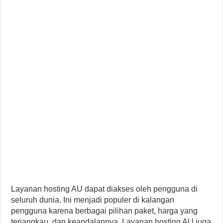
Layanan hosting AU dapat diakses oleh pengguna di
seluruh dunia. Ini menjadi populer di kalangan
pengguna karena berbagai pilihan paket, harga yang
terjangkau, dan keandalannya. Layanan hosting AU juga