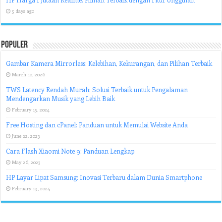
5 days ago
Populer
Gambar Kamera Mirrorless: Kelebihan, Kekurangan, dan Pilihan Terbaik
March 10, 2026
TWS Latency Rendah Murah: Solusi Terbaik untuk Pengalaman
Mendengarkan Musik yang Lebih Baik
February 15, 2024
Free Hosting dan cPanel: Panduan untuk Memulai Website Anda
June 22, 2023
Cara Flash Xiaomi Note 9: Panduan Lengkap
May 26, 2023
HP Layar Lipat Samsung: Inovasi Terbaru dalam Dunia Smartphone
February 19, 2024