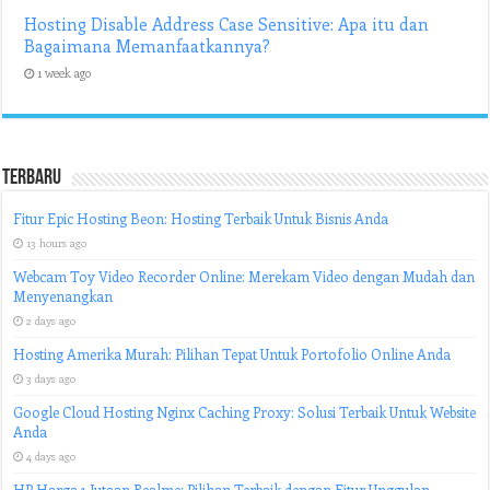
Hosting Disable Address Case Sensitive: Apa itu dan
Bagaimana Memanfaatkannya?
1 week ago
Terbaru
Fitur Epic Hosting Beon: Hosting Terbaik Untuk Bisnis Anda
13 hours ago
Webcam Toy Video Recorder Online: Merekam Video dengan Mudah dan
Menyenangkan
2 days ago
Hosting Amerika Murah: Pilihan Tepat Untuk Portofolio Online Anda
3 days ago
Google Cloud Hosting Nginx Caching Proxy: Solusi Terbaik Untuk Website
Anda
4 days ago
HP Harga 1 Jutaan Realme: Pilihan Terbaik dengan Fitur Unggulan