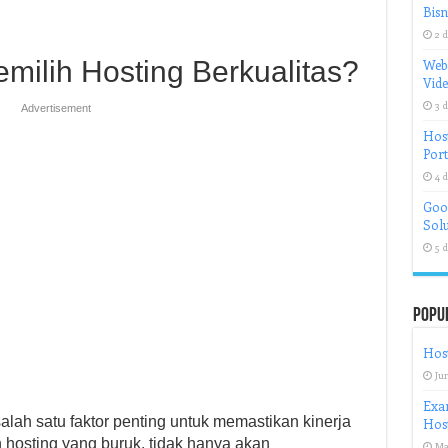
Bisn
2 d
milih Hosting Berkualitas?
Web
Vid
3 d
Advertisement
Host
Port
4 d
Goog
Solu
5 d
Popu
Host
Jun
Exa
alah satu faktor penting untuk memastikan kinerja
Hos
 hosting yang buruk, tidak hanya akan
Ma