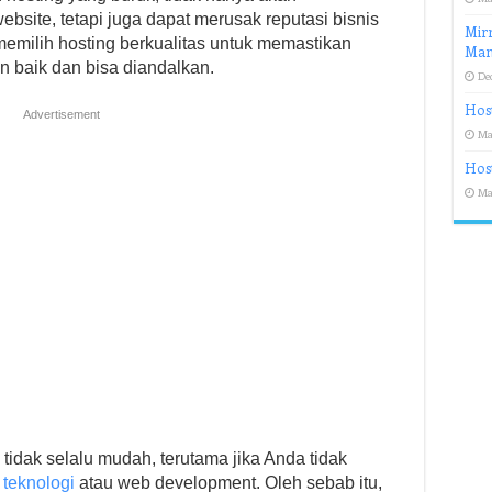
site, tetapi juga dapat merusak reputasi bisnis
Mirr
memilih hosting berkualitas untuk memastikan
Man
 baik dan bisa diandalkan.
De
Host
Advertisement
Ma
Hos
Ma
tidak selalu mudah, terutama jika Anda tidak
g
teknologi
atau web development. Oleh sebab itu,