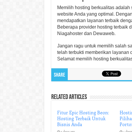
Memilih hosting berkualitas adalah 
website Anda yang optimal. Dengan 
mendapatkan layanan terbaik denga
Beberapa provider hosting terbaik 
Niagahoster dan Dewaweb.
Jangan ragu untuk memilih salah sat
telah terbukti memberikan layanan 
Selamat memilih hosting berkualita
Share
Related Articles
Fitur Epic Hosting Beon:
Hosti
Hosting Terbaik Untuk
Pilih
Bisnis Anda
Porto
2 days ago
4 days