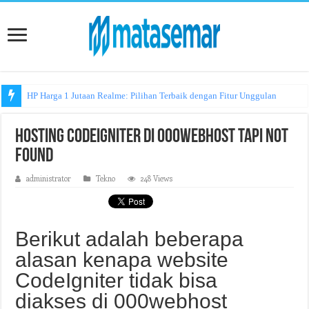
HP Harga 1 Jutaan Realme: Pilihan Terbaik dengan Fitur Unggulan
Hosting CodeIgniter di 000webhost tapi not
found
administrator
Tekno
248 Views
Berikut adalah beberapa
alasan kenapa website
CodeIgniter tidak bisa
diakses di 000webhost