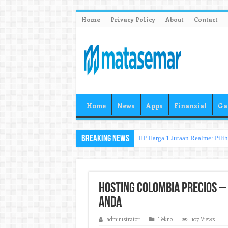
Home
Privacy Policy
About
Contact
Home
News
Apps
Finansial
Ga
Breaking News
HP Harga 1 Jutaan Realme: Pili
Hosting Colombia Precios –
Anda
administrator
Tekno
107 Views