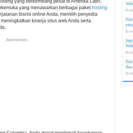
osting yang berkembang pesat di Amerika Latin,
Webs
erkemuka yang menawarkan berbagai paket
hosting
Ma
rjalanan bisnis online Anda, memilih penyedia
Har
meningkatkan kinerja situs web Anda serta
yan
da.
Au
Jago
Advertisement
Web
Jul
Harg
dan 
Fe
ing Colombia, Anda dapat menikmati keuntungan