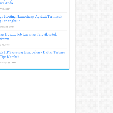
ite Anda
y 18, 2023
ga Hosting Namecheap: Apakah Termasuk
g Terjangkau?
gust 21, 2023
an Hosting Job: Layanan Terbaik untuk
sitemu
y 14, 2023
a HP Samsung Lipat Bekas – Daftar Terbaru
Tips Membeli
bruary 19, 2024