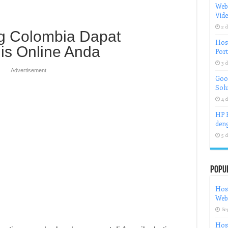
Web
Vid
2 d
g Colombia Dapat
Host
is Online Anda
Port
3 d
Advertisement
Goog
Solu
4 d
HP H
deng
5 d
Popu
Host
Webs
Se
Host