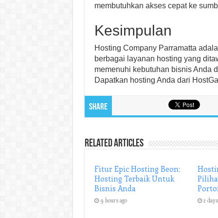
membutuhkan akses cepat ke sumbe
Kesimpulan
Hosting Company Parramatta adalah 
berbagai layanan hosting yang dit
memenuhi kebutuhan bisnis Anda d
Dapatkan hosting Anda dari HostGa
Share
Related Articles
Fitur Epic Hosting Beon:
Hosti
Hosting Terbaik Untuk
Pilih
Bisnis Anda
Porto
9 hours ago
2 days