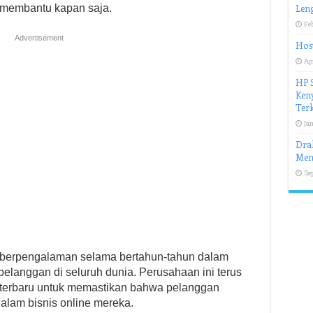
 membantu kapan saja.
Len
Fe
Advertisement
Host
Apr
HP 
Ken
Ter
Jan
Dra
Men
Se
 berpengalaman selama bertahun-tahun dalam
pelanggan di seluruh dunia. Perusahaan ini terus
 terbaru untuk memastikan bahwa pelanggan
lam bisnis online mereka.