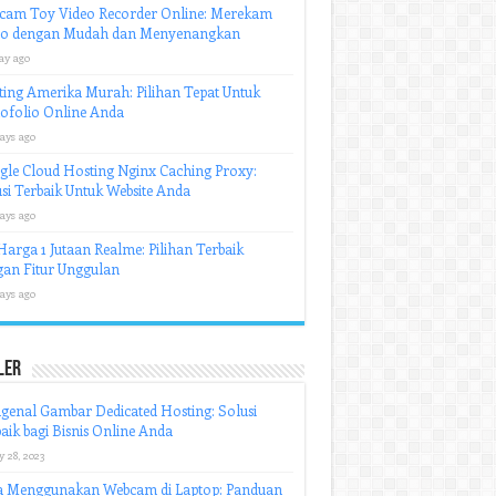
cam Toy Video Recorder Online: Merekam
eo dengan Mudah dan Menyenangkan
ay ago
ing Amerika Murah: Pilihan Tepat Untuk
ofolio Online Anda
ays ago
le Cloud Hosting Nginx Caching Proxy:
si Terbaik Untuk Website Anda
ays ago
arga 1 Jutaan Realme: Pilihan Terbaik
an Fitur Unggulan
ays ago
ler
enal Gambar Dedicated Hosting: Solusi
aik bagi Bisnis Online Anda
y 28, 2023
a Menggunakan Webcam di Laptop: Panduan