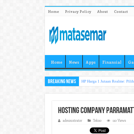
Home
Privacy Policy
About
Contact
Home
News
Apps
Finansial
Ga
Breaking News
HP Harga 1 Jutaan Realme: Pili
Hosting Company Parramatta
administrator
Tekno
110 Views