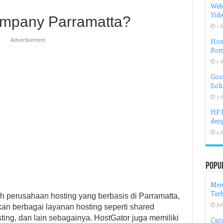
Web
Vid
ompany Parramatta?
1 d
Advertisement
Host
Port
2 d
Goog
Solu
3 d
HP H
deng
4 d
Popu
Meng
Terb
 perusahaan hosting yang berbasis di Parramatta,
Jul
an berbagai layanan hosting seperti shared
ting, dan lain sebagainya. HostGator juga memiliki
Car