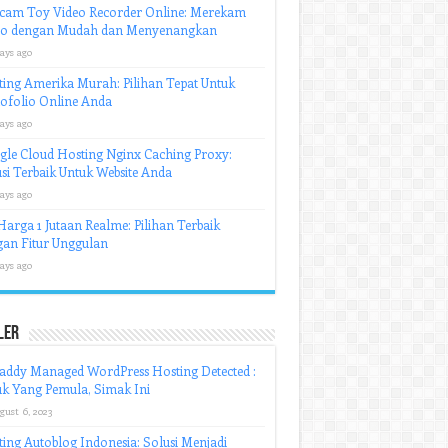
cam Toy Video Recorder Online: Merekam
eo dengan Mudah dan Menyenangkan
ays ago
ing Amerika Murah: Pilihan Tepat Untuk
ofolio Online Anda
ays ago
le Cloud Hosting Nginx Caching Proxy:
si Terbaik Untuk Website Anda
ays ago
arga 1 Jutaan Realme: Pilihan Terbaik
an Fitur Unggulan
ays ago
ler
addy Managed WordPress Hosting Detected :
k Yang Pemula, Simak Ini
gust 6, 2023
ing Autoblog Indonesia: Solusi Menjadi