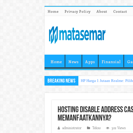
Home
Privacy Policy
About
Contact
Home
News
Apps
Finansial
Ga
Breaking News
HP Harga 1 Jutaan Realme: Pili
Hosting Disable Address Cas
Memanfaatkannya?
administrator
Tekno
302 Views