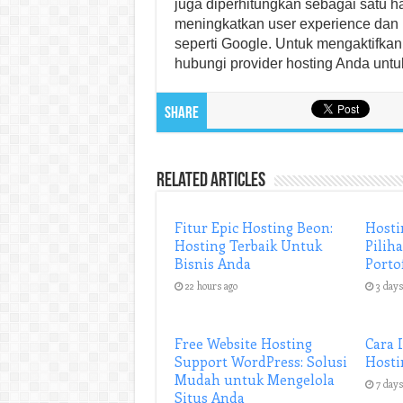
juga diperhitungkan sebagai satu h
meningkatkan user experience dan 
seperti Google. Untuk mengaktifkan
hubungi provider hosting Anda untu
Share
Related Articles
Fitur Epic Hosting Beon:
Hosti
Hosting Terbaik Untuk
Pilih
Bisnis Anda
Porto
22 hours ago
3 days
Free Website Hosting
Cara 
Support WordPress: Solusi
Hosti
Mudah untuk Mengelola
7 days
Situs Anda