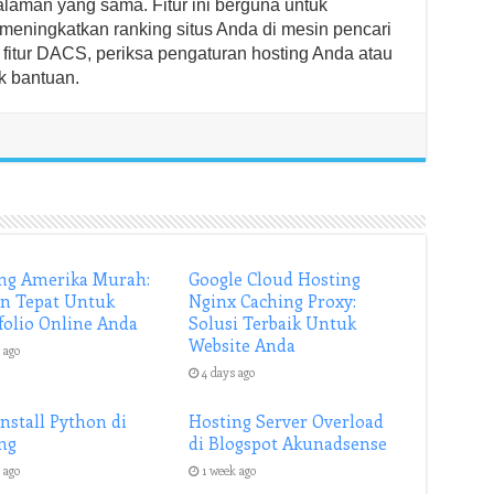
alaman yang sama. Fitur ini berguna untuk
meningkatkan ranking situs Anda di mesin pencari
 fitur DACS, periksa pengaturan hosting Anda atau
k bantuan.
ng Amerika Murah:
Google Cloud Hosting
an Tepat Untuk
Nginx Caching Proxy:
folio Online Anda
Solusi Terbaik Untuk
Website Anda
 ago
4 days ago
Install Python di
Hosting Server Overload
ng
di Blogspot Akunadsense
 ago
1 week ago