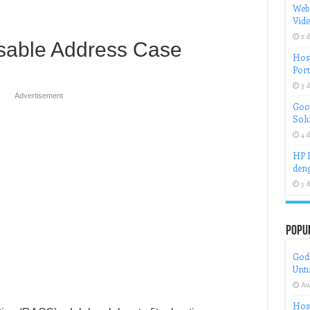
Web
Vid
2 d
isable Address Case
Host
Port
3 d
Advertisement
Goog
Solu
4 d
HP H
deng
5 d
Popu
God
Untu
Au
Host