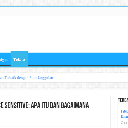
dget
Tekno
han Terbaik dengan Fitur Unggulan
Terb
e Sensitive: Apa itu dan Bagaimana
Fitu
Bisn
22