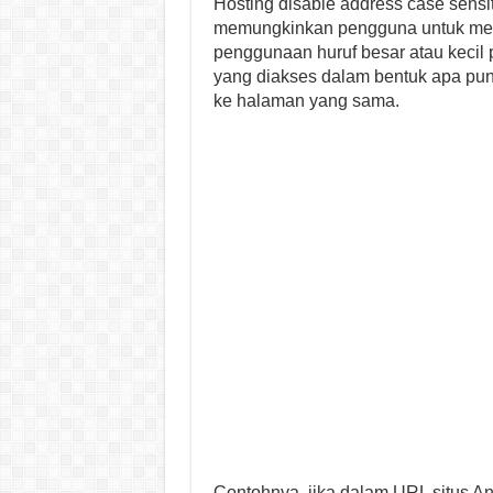
Hosting disable address case sensit
memungkinkan pengguna untuk men
penggunaan huruf besar atau kecil
yang diakses dalam bentuk apa pun,
ke halaman yang sama.
Contohnya, jika dalam URL situs And