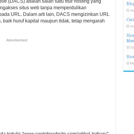
ive (DACS) adalah salah satu fitur hosting yang
Blog
gakses situs web tanpa memperdulikan
Se
 pada URL. Dalam arti lain, DACS mengizinkan URL
Car
 baik huruf kapital maupun tidak, tetap mengarah
Au
Host
Mem
Advertisement
Jul
Host
Ma
a tertulis “www.contohwebsite.com/artikel-terbaru”,