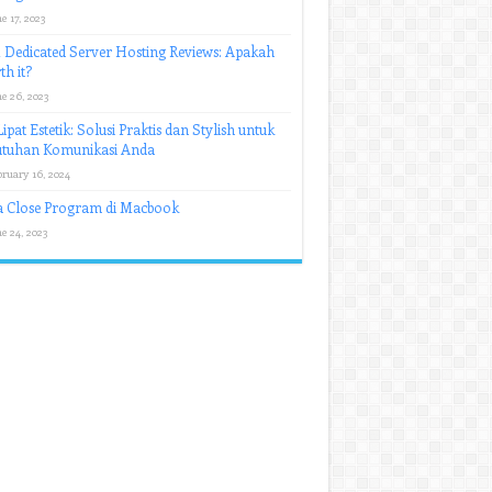
e 17, 2023
Dedicated Server Hosting Reviews: Apakah
h it?
e 26, 2023
ipat Estetik: Solusi Praktis dan Stylish untuk
utuhan Komunikasi Anda
bruary 16, 2024
a Close Program di Macbook
e 24, 2023