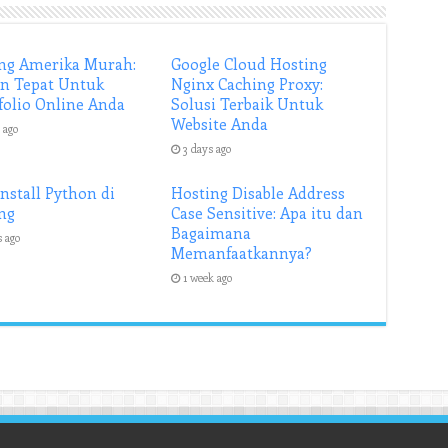
ng Amerika Murah:
Google Cloud Hosting
an Tepat Untuk
Nginx Caching Proxy:
folio Online Anda
Solusi Terbaik Untuk
Website Anda
 ago
3 days ago
Install Python di
Hosting Disable Address
ng
Case Sensitive: Apa itu dan
Bagaimana
s ago
Memanfaatkannya?
1 week ago