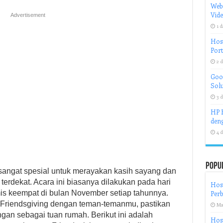
Web
Vid
Advertisement
1 d
Host
Port
2 d
Goog
Solu
3 d
HP H
deng
4 d
Popu
angat spesial untuk merayakan kasih sayang dan
rdekat. Acara ini biasanya dilakukan pada hari
Host
is keempat di bulan November setiap tahunnya.
Perb
 Friendsgiving dengan teman-temanmu, pastikan
Ma
an sebagai tuan rumah. Berikut ini adalah
Host