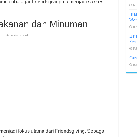
 kamu coba agar Friendsgivingmu menjadi sukses
Jun
IBM 
Wort
akanan dan Minuman
Jun
Advertisement
HP L
Keb
Fe
Car
Jun
enjadi fokus utama dari Friendsgiving. Sebagai