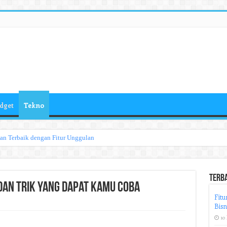
dget
Tekno
han Terbaik dengan Fitur Unggulan
Terb
 dan Trik yang Dapat Kamu Coba
Fitu
Bisn
10