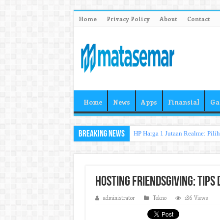
Home
Privacy Policy
About
Contact
Home
News
Apps
Finansial
Ga
Breaking News
HP Harga 1 Jutaan Realme: Pili
Hosting Friendsgiving: Tips
administrator
Tekno
186 Views