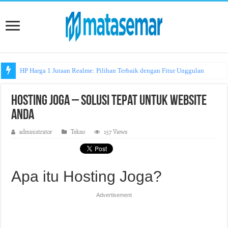
HP Harga 1 Jutaan Realme: Pilihan Terbaik dengan Fitur Unggulan
Hosting Joga – Solusi Tepat untuk Website
Anda
administrator
Tekno
157 Views
Apa itu Hosting Joga?
Advertisement