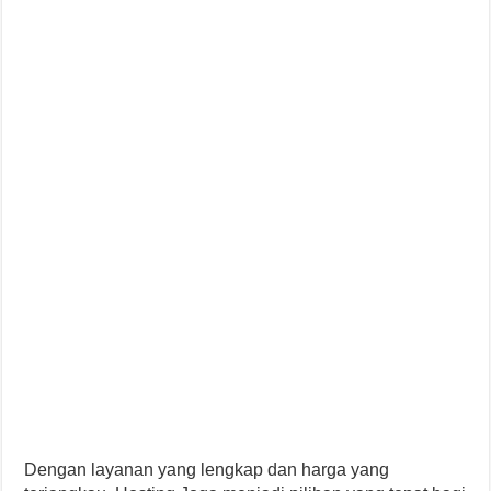
Dengan layanan yang lengkap dan harga yang