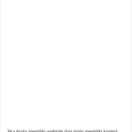
Jika Anda memiliki website dan ingin memiliki kontrol