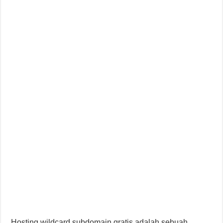
Hosting wildcard subdomain gratis adalah sebuah