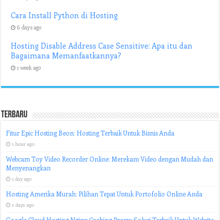
Cara Install Python di Hosting
6 days ago
Hosting Disable Address Case Sensitive: Apa itu dan
Bagaimana Memanfaatkannya?
1 week ago
Terbaru
Fitur Epic Hosting Beon: Hosting Terbaik Untuk Bisnis Anda
1 hour ago
Webcam Toy Video Recorder Online: Merekam Video dengan Mudah dan
Menyenangkan
1 day ago
Hosting Amerika Murah: Pilihan Tepat Untuk Portofolio Online Anda
2 days ago
Google Cloud Hosting Nginx Caching Proxy: Solusi Terbaik Untuk Website