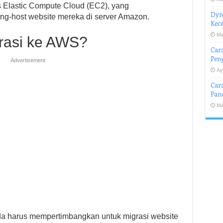
 Elastic Compute Cloud (EC2), yang
Dyn
-host website mereka di server Amazon.
Kec
Ma
rasi ke AWS?
Car
Pen
Advertisement
Apr
Cara
Pan
Ma
 harus mempertimbangkan untuk migrasi website