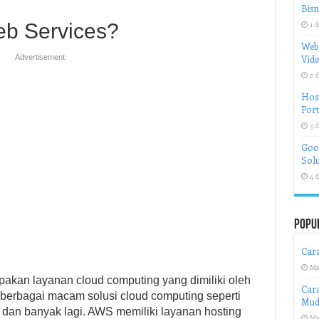
Bisn
eb Services?
1 d
Web
Advertisement
Vid
2 d
Host
Port
3 d
Goog
Solu
4 d
Popu
Cara
Ma
kan layanan cloud computing yang dimiliki oleh
Car
erbagai macam solusi cloud computing seperti
Mud
, dan banyak lagi. AWS memiliki layanan hosting
Ma