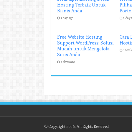
Hosting Terbaik Untuk
Pilih
Bisnis Anda
Porto
1 day ago
3 days
Free Website Hosting
Cara 
Support WordPress: Solusi
Hosti
Mudah untuk Mengelola
1 week
Situs Anda
7 days ago
© Copyright 2026, All Rights Reserved