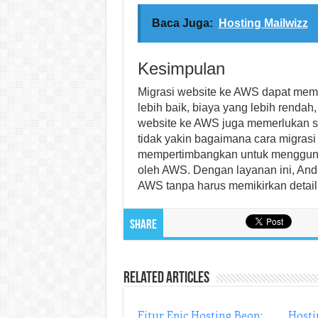
Baca Juga:
Hosting Mailwizz
Kesimpulan
Migrasi website ke AWS dapat mem
lebih baik, biaya yang lebih rendah
website ke AWS juga memerlukan se
tidak yakin bagaimana cara migras
mempertimbangkan untuk menggunak
oleh AWS. Dengan layanan ini, An
AWS tanpa harus memikirkan detail 
Share
Related Articles
Fitur Epic Hosting Beon:
Hosti