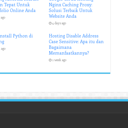
an Tepat Untuk
Nginx Caching Proxy:
folio Online Anda
Solusi Terbaik Untuk
Website Anda
 ago
4 days ago
Install Python di
Hosting Disable Address
ng
Case Sensitive: Apa itu dan
Bagaimana
 ago
Memanfaatkannya?
1 week ago