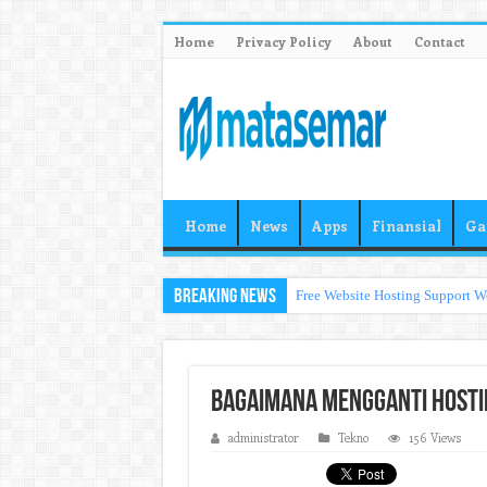
Home
Privacy Policy
About
Contact
Home
News
Apps
Finansial
Ga
Breaking News
Free Website Hosting Support W
Bagaimana Mengganti Hosti
administrator
Tekno
156 Views