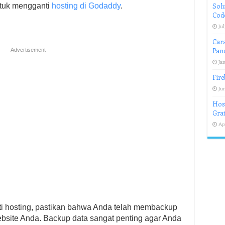
ntuk mengganti
hosting di Godaddy
.
Solu
Code
Jul
Car
Pan
Advertisement
Ja
Fir
Jun
Host
Grat
Apr
 hosting, pastikan bahwa Anda telah membackup
ebsite Anda. Backup data sangat penting agar Anda