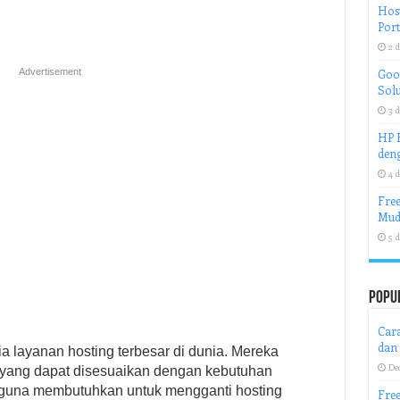
Host
Port
2 d
Advertisement
Goog
Solu
3 d
HP H
deng
4 d
Free
Mud
5 d
Popu
Cara
dan
 layanan hosting terbesar di dunia. Mereka
De
 yang dapat disesuaikan dengan kebutuhan
guna membutuhkan untuk mengganti hosting
Free