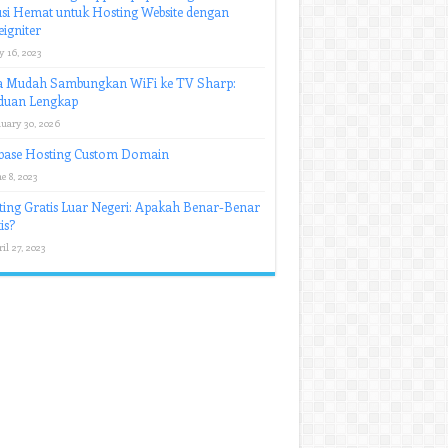
si Hemat untuk Hosting Website dengan
igniter
y 16, 2023
a Mudah Sambungkan WiFi ke TV Sharp:
duan Lengkap
nuary 30, 2026
ebase Hosting Custom Domain
e 8, 2023
ing Gratis Luar Negeri: Apakah Benar-Benar
is?
il 27, 2023