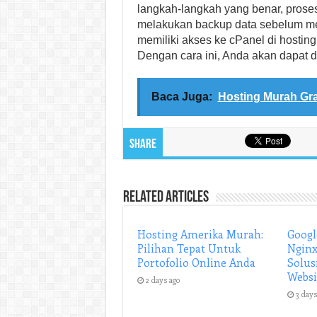
langkah-langkah yang benar, proses
melakukan backup data sebelum me
memiliki akses ke cPanel di hostin
Dengan cara ini, Anda akan dapat 
Baca Juga:
Hosting Murah Gr
Share
Related Articles
Hosting Amerika Murah:
Googl
Pilihan Tepat Untuk
Nginx
Portofolio Online Anda
Solus
Websi
2 days ago
3 days