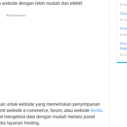
 website dengan lebih mudah dan efektif.
Ma
Car
Advertisement
Apr
Host
Ma
Gros
Webs
Au
kan untuk website yang memerlukan penyimpanan
rti website e-commerce, forum, atau website
berita
.
at mengelola data dengan mudah melalui panel
dia layanan hosting.