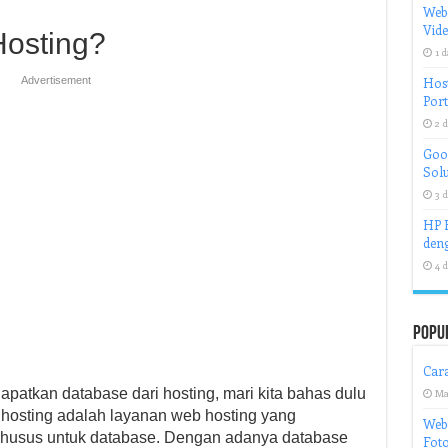
Web
Vid
Hosting?
1 d
Advertisement
Host
Port
2 d
Goog
Solu
3 d
HP H
deng
4 d
Popu
Cara
atkan database dari hosting, mari kita bahas dulu
Ma
 hosting adalah layanan web hosting yang
Webc
husus untuk database. Dengan adanya database
Foto