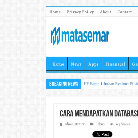
Home
Privacy Policy
About
Contact
Home
News
Apps
Finansial
Ga
Breaking News
HP Harga 1 Jutaan Realme: Pili
Cara Mendapatkan Database
administrator
Tekno
143 Views