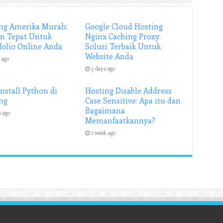
ng Amerika Murah:
Google Cloud Hosting
an Tepat Untuk
Nginx Caching Proxy:
folio Online Anda
Solusi Terbaik Untuk
Website Anda
 ago
3 days ago
Install Python di
Hosting Disable Address
ng
Case Sensitive: Apa itu dan
Bagaimana
s ago
Memanfaatkannya?
1 week ago