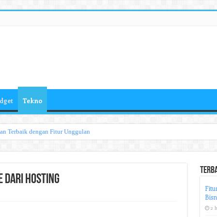
dget
Tekno
han Terbaik dengan Fitur Unggulan
Terb
 dari Hosting
Fitu
Bisn
2 