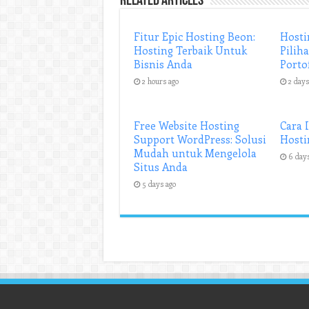
Related Articles
Fitur Epic Hosting Beon:
Hosti
Hosting Terbaik Untuk
Pilih
Bisnis Anda
Porto
2 hours ago
2 days
Free Website Hosting
Cara 
Support WordPress: Solusi
Hosti
Mudah untuk Mengelola
6 day
Situs Anda
5 days ago