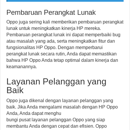
Pembaruan Perangkat Lunak
Oppo juga sering kali memberikan pembaruan perangkat
lunak untuk meningkatkan kinerja HP mereka.
Pembaruan perangkat lunak ini dapat memperbaiki bug
atau masalah yang ada, serta meningkatkan fitur dan
fungsionalitas HP Oppo. Dengan memperbarui
perangkat lunak secara rutin, Anda dapat memastikan
bahwa HP Oppo Anda tetap optimal dalam kinerja dan
keamanannya.
Layanan Pelanggan yang
Baik
Oppo juga dikenal dengan layanan pelanggan yang
baik. Jika Anda mengalami masalah dengan HP Oppo
Anda, Anda dapat menghu
bungi pusat layanan pelanggan Oppo yang siap
membantu Anda dengan cepat dan efisien. Oppo