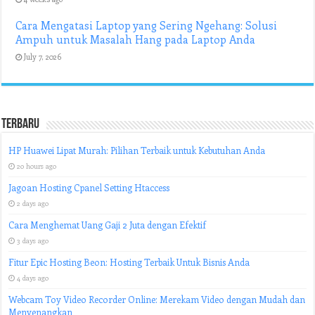
Cara Mengatasi Laptop yang Sering Ngehang: Solusi
Ampuh untuk Masalah Hang pada Laptop Anda
July 7, 2026
Terbaru
HP Huawei Lipat Murah: Pilihan Terbaik untuk Kebutuhan Anda
20 hours ago
Jagoan Hosting Cpanel Setting Htaccess
2 days ago
Cara Menghemat Uang Gaji 2 Juta dengan Efektif
3 days ago
Fitur Epic Hosting Beon: Hosting Terbaik Untuk Bisnis Anda
4 days ago
Webcam Toy Video Recorder Online: Merekam Video dengan Mudah dan
Menyenangkan