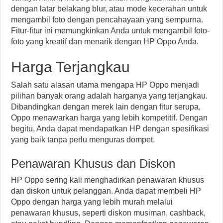
dengan latar belakang blur, atau mode kecerahan untuk
mengambil foto dengan pencahayaan yang sempurna.
Fitur-fitur ini memungkinkan Anda untuk mengambil foto-
foto yang kreatif dan menarik dengan HP Oppo Anda.
Harga Terjangkau
Salah satu alasan utama mengapa HP Oppo menjadi
pilihan banyak orang adalah harganya yang terjangkau.
Dibandingkan dengan merek lain dengan fitur serupa,
Oppo menawarkan harga yang lebih kompetitif. Dengan
begitu, Anda dapat mendapatkan HP dengan spesifikasi
yang baik tanpa perlu menguras dompet.
Penawaran Khusus dan Diskon
HP Oppo sering kali menghadirkan penawaran khusus
dan diskon untuk pelanggan. Anda dapat membeli HP
Oppo dengan harga yang lebih murah melalui
penawaran khusus, seperti diskon musiman, cashback,