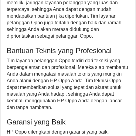
memiliki jaringan layanan pelanggan yang luas dan
terpercaya, sehingga Anda dapat dengan mudah
mendapatkan bantuan jika diperlukan. Tim layanan
pelanggan Oppo juga terlatih dengan baik dan ramah,
sehingga Anda akan merasa didukung dan
diprioritaskan sebagai pelanggan Oppo.
Bantuan Teknis yang Profesional
Tim layanan pelanggan Oppo terdiri dari teknisi yang
berpengalaman dan profesional. Mereka siap membantu
Anda dalam mengatasi masalah teknis yang mungkin
Anda alami dengan HP Oppo Anda. Tim teknisi Oppo
dapat memberikan solusi yang tepat dan akurat untuk
masalah yang Anda hadapi, sehingga Anda dapat
kembali menggunakan HP Oppo Anda dengan lancar
dan tanpa hambatan.
Garansi yang Baik
HP Oppo dilengkapi dengan garansi yang baik,