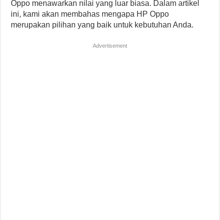
Oppo menawarkan nilai yang luar biasa. Dalam artikel
ini, kami akan membahas mengapa HP Oppo
merupakan pilihan yang baik untuk kebutuhan Anda.
Advertisement