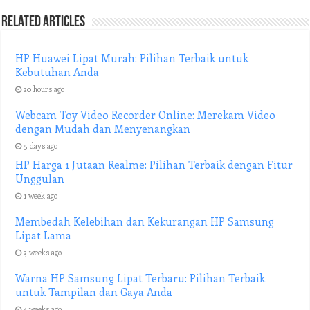
Related Articles
HP Huawei Lipat Murah: Pilihan Terbaik untuk
Kebutuhan Anda
20 hours ago
Webcam Toy Video Recorder Online: Merekam Video
dengan Mudah dan Menyenangkan
5 days ago
HP Harga 1 Jutaan Realme: Pilihan Terbaik dengan Fitur
Unggulan
1 week ago
Membedah Kelebihan dan Kekurangan HP Samsung
Lipat Lama
3 weeks ago
Warna HP Samsung Lipat Terbaru: Pilihan Terbaik
untuk Tampilan dan Gaya Anda
4 weeks ago