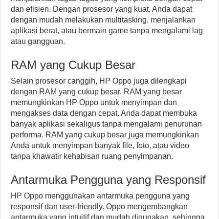
dan efisien. Dengan prosesor yang kuat, Anda dapat
dengan mudah melakukan multitasking, menjalankan
aplikasi berat, atau bermain game tanpa mengalami lag
atau gangguan.
RAM yang Cukup Besar
Selain prosesor canggih, HP Oppo juga dilengkapi
dengan RAM yang cukup besar. RAM yang besar
memungkinkan HP Oppo untuk menyimpan dan
mengakses data dengan cepat. Anda dapat membuka
banyak aplikasi sekaligus tanpa mengalami penurunan
performa. RAM yang cukup besar juga memungkinkan
Anda untuk menyimpan banyak file, foto, atau video
tanpa khawatir kehabisan ruang penyimpanan.
Antarmuka Pengguna yang Responsif
HP Oppo menggunakan antarmuka pengguna yang
responsif dan user-friendly. Oppo mengembangkan
antarmuka yang intuitif dan mudah digunakan, sehingga