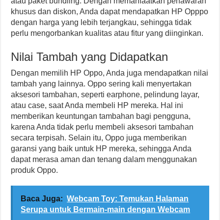
atau paket bundling. Dengan memanfaatkan penawaran
khusus dan diskon, Anda dapat mendapatkan HP Opppo
dengan harga yang lebih terjangkau, sehingga tidak
perlu mengorbankan kualitas atau fitur yang diinginkan.
Nilai Tambah yang Didapatkan
Dengan memilih HP Oppo, Anda juga mendapatkan nilai
tambah yang lainnya. Oppo sering kali menyertakan
aksesori tambahan, seperti earphone, pelindung layar,
atau case, saat Anda membeli HP mereka. Hal ini
memberikan keuntungan tambahan bagi pengguna,
karena Anda tidak perlu membeli aksesori tambahan
secara terpisah. Selain itu, Oppo juga memberikan
garansi yang baik untuk HP mereka, sehingga Anda
dapat merasa aman dan tenang dalam menggunakan
produk Oppo.
Baca Juga:
Webcam Toy: Temukan Halaman
Serupa untuk Bermain-main dengan Webcam