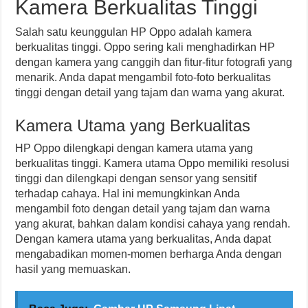
Kamera Berkualitas Tinggi
Salah satu keunggulan HP Oppo adalah kamera
berkualitas tinggi. Oppo sering kali menghadirkan HP
dengan kamera yang canggih dan fitur-fitur fotografi yang
menarik. Anda dapat mengambil foto-foto berkualitas
tinggi dengan detail yang tajam dan warna yang akurat.
Kamera Utama yang Berkualitas
HP Oppo dilengkapi dengan kamera utama yang
berkualitas tinggi. Kamera utama Oppo memiliki resolusi
tinggi dan dilengkapi dengan sensor yang sensitif
terhadap cahaya. Hal ini memungkinkan Anda
mengambil foto dengan detail yang tajam dan warna
yang akurat, bahkan dalam kondisi cahaya yang rendah.
Dengan kamera utama yang berkualitas, Anda dapat
mengabadikan momen-momen berharga Anda dengan
hasil yang memuaskan.