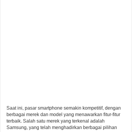
Saat ini, pasar smartphone semakin kompetitif, dengan
berbagai merek dan model yang menawarkan fitur-fitur
terbaik. Salah satu merek yang terkenal adalah
Samsung, yang telah menghadirkan berbagai pilihan