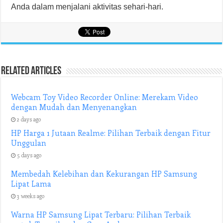
Anda dalam menjalani aktivitas sehari-hari.
Related Articles
Webcam Toy Video Recorder Online: Merekam Video
dengan Mudah dan Menyenangkan
2 days ago
HP Harga 1 Jutaan Realme: Pilihan Terbaik dengan Fitur
Unggulan
5 days ago
Membedah Kelebihan dan Kekurangan HP Samsung
Lipat Lama
3 weeks ago
Warna HP Samsung Lipat Terbaru: Pilihan Terbaik