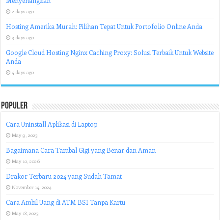
Menyenangkan
2 days ago
Hosting Amerika Murah: Pilihan Tepat Untuk Portofolio Online Anda
3 days ago
Google Cloud Hosting Nginx Caching Proxy: Solusi Terbaik Untuk Website
Anda
4 days ago
Populer
Cara Uninstall Aplikasi di Laptop
May 9, 2023
Bagaimana Cara Tambal Gigi yang Benar dan Aman
May 10, 2026
Drakor Terbaru 2024 yang Sudah Tamat
November 14, 2024
Cara Ambil Uang di ATM BSI Tanpa Kartu
May 18, 2023