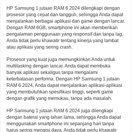
HP Samsung 1 jutaan RAM 6 2024 dilengkapi dengan
prosesor yang cepat dan tangguh, sehingga Anda dapat
menjalankan berbagai aplikasi dan game dengan lancar.
Dengan RAM 6GB, smartphone ini akan memberikan
pengalaman penggunaan yang responsif dan tanpa lag.
Anda tidak perlu khawatir tentang kinerja yang lambat
atau aplikasi yang sering crash.
Prosesor yang kuat juga memungkinkan Anda untuk
multitasking dengan lancar. Anda dapat membuka
banyak aplikasi sekaligus tanpa mengalami
keterbatasan performa. Dengan HP Samsung 1 jutaan
RAM 6 2024, Anda dapat menjalankan aplikasi-aplikasi
yang membutuhkan spesifikasi tinggi, seperti game
dengan grafik yang memukau, tanpa ada masalah.
HP Samsung 1 jutaan RAM 6 2024 juga dilengkapi
dengan baterai yang tahan lama, sehingga Anda dapat
menggunakan smartphone ini sepanjang hari tanpa
harus sering mengisi daya. Anda tidak perlu khawatir