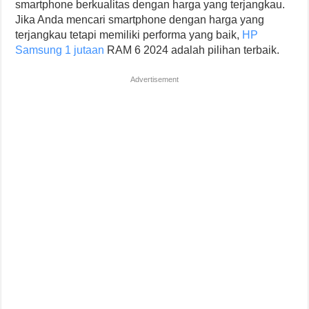
smartphone berkualitas dengan harga yang terjangkau.
Jika Anda mencari smartphone dengan harga yang
terjangkau tetapi memiliki performa yang baik,
HP
Samsung 1 jutaan
RAM 6 2024 adalah pilihan terbaik.
Advertisement