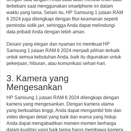
terbebani saat menggunakan smartphone ini dalam
waktu yang lama. Selain itu, HP Samsung 1 jutaan RAM
6 2024 juga dilengkapi dengan fitur keamanan seperti
pemindai sidik jari, sehingga Anda dapat melindungi
data pribadi Anda dengan lebih aman.
Desain yang elegan dan nyaman ini membuat HP
Samsung 1 jutaan RAM 6 2024 menjadi pilihan terbaik
untuk semua kebutuhan Anda, baik itu digunakan untuk
pekerjaan, hiburan, atau komunikasi sehari-hari.
3. Kamera yang
Mengesankan
HP Samsung 1 jutaan RAM 6 2024 dilengkapi dengan
kamera yang mengesankan. Dengan kamera utama
yang berkualitas tinggi, Anda dapat mengambil foto dan
video dengan detail yang baik dan warna yang hidup.
Anda dapat mengabadikan momen-momen berharga
dalam kualitas yang baik tanpa harus membawa kamera