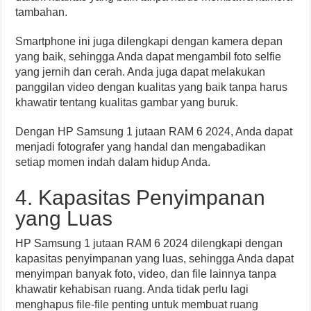
tambahan.
Smartphone ini juga dilengkapi dengan kamera depan
yang baik, sehingga Anda dapat mengambil foto selfie
yang jernih dan cerah. Anda juga dapat melakukan
panggilan video dengan kualitas yang baik tanpa harus
khawatir tentang kualitas gambar yang buruk.
Dengan HP Samsung 1 jutaan RAM 6 2024, Anda dapat
menjadi fotografer yang handal dan mengabadikan
setiap momen indah dalam hidup Anda.
4. Kapasitas Penyimpanan
yang Luas
HP Samsung 1 jutaan RAM 6 2024 dilengkapi dengan
kapasitas penyimpanan yang luas, sehingga Anda dapat
menyimpan banyak foto, video, dan file lainnya tanpa
khawatir kehabisan ruang. Anda tidak perlu lagi
menghapus file-file penting untuk membuat ruang