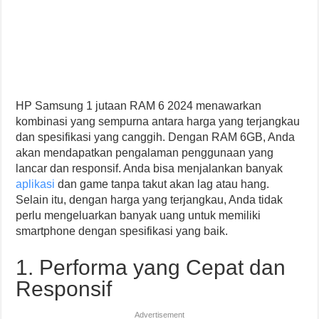
HP Samsung 1 jutaan RAM 6 2024 menawarkan
kombinasi yang sempurna antara harga yang terjangkau
dan spesifikasi yang canggih. Dengan RAM 6GB, Anda
akan mendapatkan pengalaman penggunaan yang
lancar dan responsif. Anda bisa menjalankan banyak
aplikasi
dan game tanpa takut akan lag atau hang.
Selain itu, dengan harga yang terjangkau, Anda tidak
perlu mengeluarkan banyak uang untuk memiliki
smartphone dengan spesifikasi yang baik.
1. Performa yang Cepat dan
Responsif
Advertisement