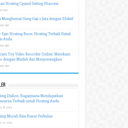
an Hosting Cpanel Setting Htaccess
ay ago
 Menghemat Uang Gaji 2 Juta dengan Efektif
ays ago
r Epic Hosting Beon: Hosting Terbaik Untuk
is Anda
ays ago
cam Toy Video Recorder Online: Merekam
eo dengan Mudah dan Menyenangkan
ays ago
ler
ting Diskon: Bagaimana Mendapatkan
awaran Terbaik untuk Hosting Anda
y 18, 2023
ing Murah Bisa Bayar Perbulan
y 10, 2023