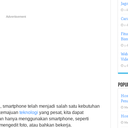
Jago
1 d
Advertisement
Cara
2 d
Fitu
Bisn
3 d
Web
Vid
4 d
Popu
Hos
Pen
ni, smartphone telah menjadi salah satu kebutuhan
Ma
 kemajuan
teknologi
yang pesat, kita dapat
Host
an hanya menggunakan smartphone, seperti
Ma
mengedit foto, atau bahkan bekerja.