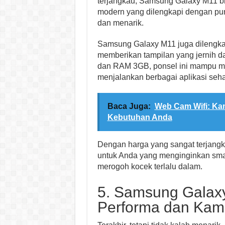
terjangkau, Samsung Galaxy M11 bi
modern yang dilengkapi dengan punc
dan menarik.
Samsung Galaxy M11 juga dilengkap
memberikan tampilan yang jernih da
dan RAM 3GB, ponsel ini mampu me
menjalankan berbagai aplikasi sehar
Baca Juga:
Web Cam Wifi: Kam
Kebutuhan Anda
Dengan harga yang sangat terjangk
untuk Anda yang menginginkan smar
merogoh kocek terlalu dalam.
5. Samsung Galax
Performa dan Ka