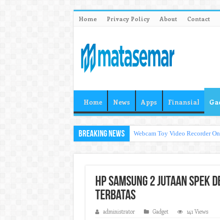
Home
Privacy Policy
About
Contact
Home
News
Apps
Finansial
Ga
Breaking News
Webcam Toy Video Recorder O
Hp Samsung 2 Jutaan Spek D
Terbatas
administrator
Gadget
141 Views