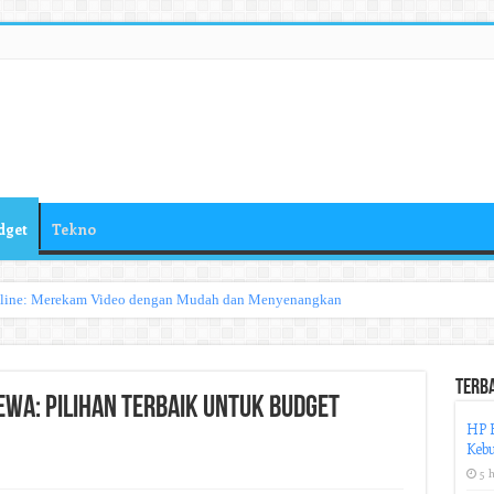
dget
Tekno
nline: Merekam Video dengan Mudah dan Menyenangkan
Terb
ewa: Pilihan Terbaik untuk Budget
HP H
Keb
5 