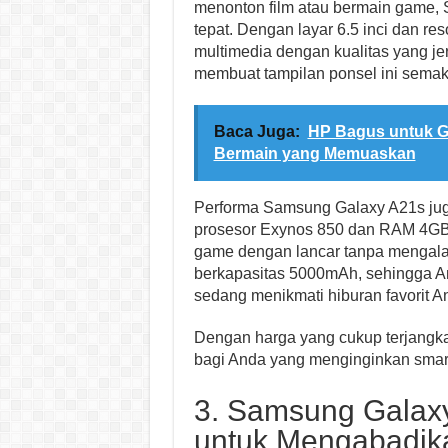
menonton film atau bermain game, 
tepat. Dengan layar 6.5 inci dan r
multimedia dengan kualitas yang jern
membuat tampilan ponsel ini semak
Baca Juga:
HP Bagus untuk G
Bermain yang Memuaskan
Performa Samsung Galaxy A21s jug
prosesor Exynos 850 dan RAM 4GB.
game dengan lancar tanpa mengalami
berkapasitas 5000mAh, sehingga An
sedang menikmati hiburan favorit A
Dengan harga yang cukup terjangka
bagi Anda yang menginginkan smart
3. Samsung Galax
untuk Mengabadi