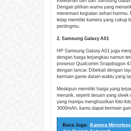
Kelebihan lain dari Samsung Galax
Dengan pilihan warna yang menarik,
menemani kegiatan sehari-harimu. M
tetap memiliki kamera yang cuku
pentingmu.
2. Samsung Galaxy A01
HP Samsung Galaxy A01 juga menja
dengan harga terjangkau namun tet
prosesor Qualcomm Snapdragon 43
dengan lancar. Dibekali dengan lay
bermain game dalam waktu yang la
Meskipun memiliki harga yang terjan
menarik, seperti desain yang sleek
yang mampu menghasilkan foto-foto
3000mAh, kamu dapat bermain game
Baca Juga:
Kamera Mirrorless