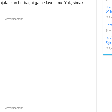
njalankan berbagai game favoritmu. Yuk, simak
Hari
Webs
Au
Advertisement
Car
Ma
Drak
Epis
Apr
Advertisement