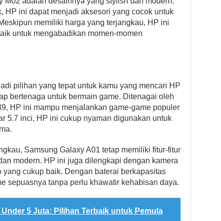
y M02 adalah desainnya yang stylish dan modern.
 HP ini dapat menjadi aksesori yang cocok untuk
eskipun memiliki harga yang terjangkau, HP ini
p baik untuk mengabadikan momen-momen
di pilihan yang tepat untuk kamu yang mencari HP
ap bertenaga untuk bermain game. Ditenagai oleh
9, HP ini mampu menjalankan game-game populer
ar 5.7 inci, HP ini cukup nyaman digunakan untuk
ma.
gkau, Samsung Galaxy A01 tetap memiliki fitur-fitur
 dan modern. HP ini juga dilengkapi dengan kamera
 yang cukup baik. Dengan baterai berkapasitas
 sepuasnya tanpa perlu khawatir kehabisan daya.
 Under 5 Juta: Pilihan Terbaik untuk Pemula