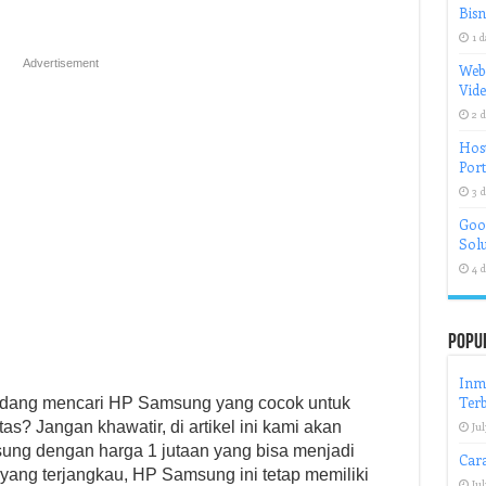
Bisn
1 d
Advertisement
Web
Vid
2 d
Host
Port
3 d
Goog
Solu
4 d
Popu
Inmo
Terb
edang mencari HP Samsung yang cocok untuk
s? Jangan khawatir, di artikel ini kami akan
Jul
ng dengan harga 1 jutaan yang bisa menjadi
Car
yang terjangkau, HP Samsung ini tetap memiliki
Jul