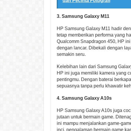
dan Pecinta Fotografi
3. Samsung Galaxy M11
HP Samsung Galaxy M11 hadir denga
tetap memberikan performa yang ha
Qualcomm Snapdragon 450, HP in
dengan lancar. Dibekali dengan la
semakin seru.
Kelebihan lain dari Samsung Galax
HP ini juga memiliki kamera yang
pentingmu. Dengan baterai berkap
sepuasnya tanpa perlu khawatir ke
4. Samsung Galaxy A10s
HP Samsung Galaxy A10s juga coc
jutaan untuk bermain game. Ditena
ini mampu menjalankan game-game r
inci, pengalaman bermain game ka